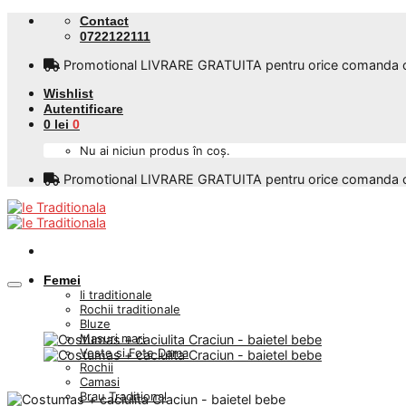
Skip
Contact
to
0722122111
content
Promotional LIVRARE GRATUITA pentru orice comanda care
Wishlist
Autentificare
0
lei
0
Nu ai niciun produs în coș.
Promotional LIVRARE GRATUITA pentru orice comanda care
Femei
Ii traditionale
Rochii traditionale
Bluze
Masuri mari
Veste si Fote Dama
Rochii
Camasi
Brau Traditional