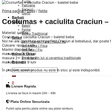
Fuste
Paltoane
Sacouri
Prima pagină
/
Copii
/
Fetite
Genti
Barbati
Costumas + caciulita Craciun – 
Copii
Baieti
Fetite
Material: catifea
Botez Traditional
Costumas + caciulita Craciun – baietel bebe
Seturi
Noi ne-am gandit ca este perfect Craciun al bebelusui, dar poate f
Set – Mama / Tata / fiica / fiu
Culoare: rosu cu alb
Set Mama / Fiica
Marimi disponibile:
Set Tata / Fiu
masura 0 – 0 – 3 luni
Home & Deco
Obiecte din lut si ceramica traditionale
masura 2 – 3 – 6 luni
Promotii
masura 4 – 6 – 9 luni
Caută
În prezent, acest produs nu este în stoc și este indisponibil.
după:
0
Livrare Rapida
Livrarea se face in maxim 24h - 48h
Plata Online Securizata
Puteti opta pentru plata online sau plata ramburs.