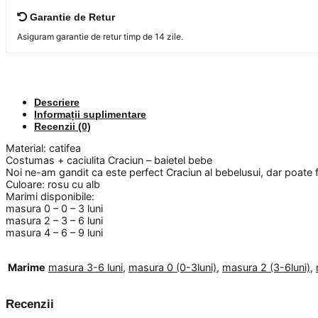
Garantie de Retur
Asiguram garantie de retur timp de 14 zile.
Descriere
Informații suplimentare
Recenzii (0)
Material: catifea
Costumas + caciulita Craciun – baietel bebe
Noi ne-am gandit ca este perfect Craciun al bebelusui, dar poate f
Culoare: rosu cu alb
Marimi disponibile:
masura 0 – 0 – 3 luni
masura 2 – 3 – 6 luni
masura 4 – 6 – 9 luni
Marime
masura 3-6 luni
,
masura 0 (0-3luni)
,
masura 2 (3-6luni)
,
Recenzii