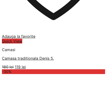
Adauga la favorite
Quick View
Camasi
Camasa traditionala Denis 5.
Prețul
Prețul
180
lei
119
lei
inițial
curent
-30%
a
este:
fost:
119 lei.
180 lei.