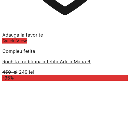
Adauga la favorite
Quick View
Compleu fetita
Rochita traditionala fetita Adela Maria 6.
Prețul
Prețul
450
lei
249
lei
inițial
curent
-35%
a
este:
fost:
249 lei.
450 lei.