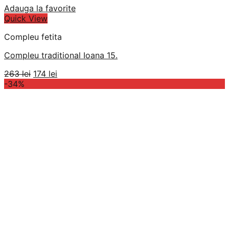
Adauga la favorite
Quick View
Compleu fetita
Compleu traditional Ioana 15.
Prețul
Prețul
263
lei
174
lei
inițial
curent
-34%
a
este:
fost:
174 lei.
263 lei.