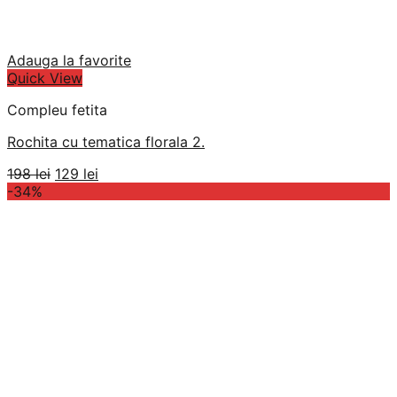
Adauga la favorite
Quick View
Compleu fetita
Rochita cu tematica florala 2.
Prețul
Prețul
198
lei
129
lei
inițial
curent
-34%
a
este:
fost:
129 lei.
198 lei.