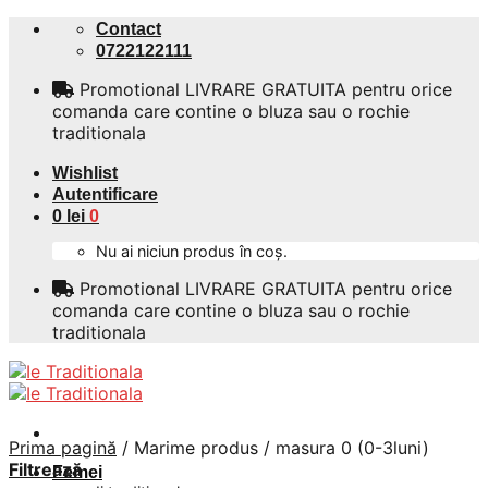
Skip
Contact
to
0722122111
content
Promotional LIVRARE GRATUITA pentru orice
comanda care contine o bluza sau o rochie
traditionala
Wishlist
Autentificare
0
lei
0
Nu ai niciun produs în coș.
Promotional LIVRARE GRATUITA pentru orice
comanda care contine o bluza sau o rochie
traditionala
Prima pagină
/
Marime produs
/
masura 0 (0-3luni)
Filtrează
Femei