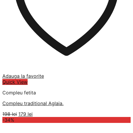
Adauga la favorite
Quick View
Compleu fetita
Compleu traditional Aglaia.
Prețul
Prețul
198
lei
179
lei
inițial
curent
-34%
a
este:
fost:
179 lei.