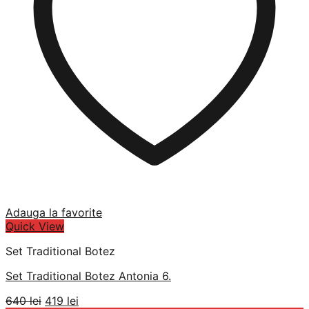
Adauga la favorite
Quick View
Set Traditional Botez
Set Traditional Botez Antonia 6.
Prețul
Prețul
640
lei
419
lei