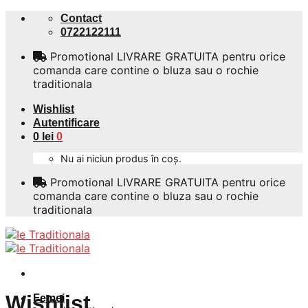
Skip
Contact
to
0722122111
content
Promotional LIVRARE GRATUITA pentru orice
comanda care contine o bluza sau o rochie
traditionala
Wishlist
Autentificare
0
lei
0
Nu ai niciun produs în coș.
Promotional LIVRARE GRATUITA pentru orice
comanda care contine o bluza sau o rochie
traditionala
Wishlist
Femei