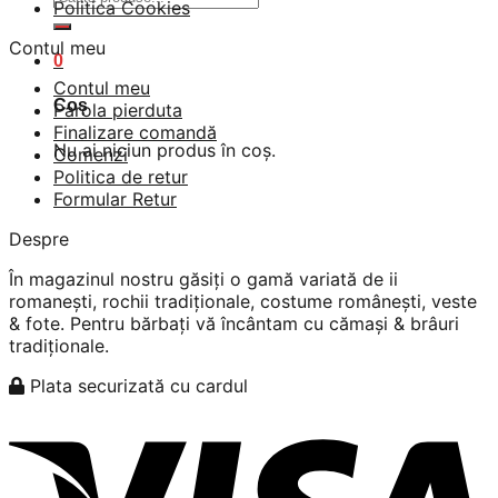
Politica Cookies
după:
Contul meu
0
Contul meu
Coș
Parola pierduta
Finalizare comandă
Nu ai niciun produs în coș.
Comenzi
Politica de retur
Formular Retur
Despre
În magazinul nostru găsiți o gamă variată de ii
romanești, rochii tradiționale, costume românești, veste
& fote. Pentru bărbați vă încântam cu cămași & brâuri
tradiționale.
Plata securizată cu cardul