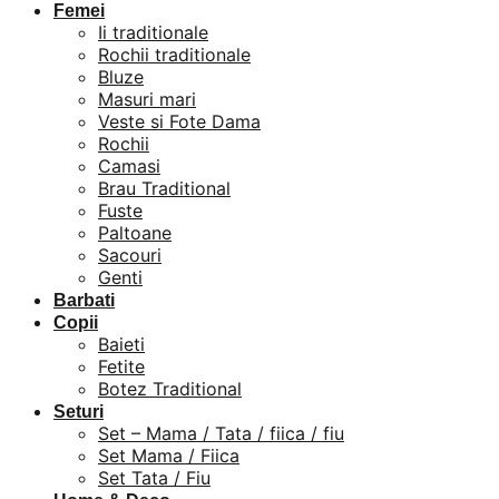
Femei
Ii traditionale
Rochii traditionale
Bluze
Masuri mari
Veste si Fote Dama
Rochii
Camasi
Brau Traditional
Fuste
Paltoane
Sacouri
Genti
Barbati
Copii
Baieti
Fetite
Botez Traditional
Seturi
Set – Mama / Tata / fiica / fiu
Set Mama / Fiica
Set Tata / Fiu