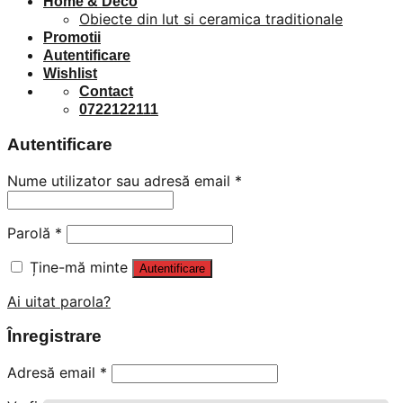
Home & Deco
Obiecte din lut si ceramica traditionale
Promotii
Autentificare
Wishlist
Contact
0722122111
Autentificare
Nume utilizator sau adresă email
*
Parolă
*
Ține-mă minte
Autentificare
Ai uitat parola?
Înregistrare
Adresă email
*