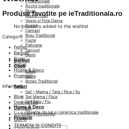
Ii traditionale
Rochii traditionale
Bluze
Produse favotite pe ieTraditionala.ro
Masuri mari
Veste si Fote Dama
Rochii
No products added to the wishlist
Camasi
Brau Traditional
Categorii
Fuste
Paltoane
Femei
Sacouri
Barbati
Genti
Copii
Barbati
Seturi
Copii
Home & Deco
Baieti
Promotii
Fetite
Botez Traditional
Informatii
Seturi
Set – Mama / Tata / fiica / fiu
Blog
Set Mama / Fiica
Set Tata / Fiu
Despre Noi
Home & Deco
Contact
Obiecte din lut si ceramica traditionale
Întrebări Frecvente
Promotii
GDPR
TERMENI SI CONDITII
Caută