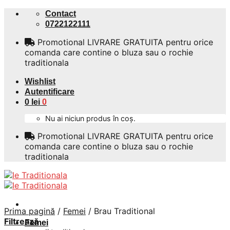
Skip
Contact
to
0722122111
content
Promotional LIVRARE GRATUITA pentru orice
comanda care contine o bluza sau o rochie
traditionala
Wishlist
Autentificare
0
lei
0
Nu ai niciun produs în coș.
Promotional LIVRARE GRATUITA pentru orice
comanda care contine o bluza sau o rochie
traditionala
Prima pagină
/
Femei
/
Brau Traditional
Filtrează
Femei