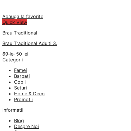
Adauga la favorite
Quick View
Brau Traditional
Brau Traditional Adulti 3.
Prețul
Prețul
69
lei
50
lei
inițial
curent
Categorii
a
este:
Femei
fost:
50 lei.
Barbati
69 lei.
Copii
Seturi
Home & Deco
Promotii
Informatii
Blog
Despre Noi