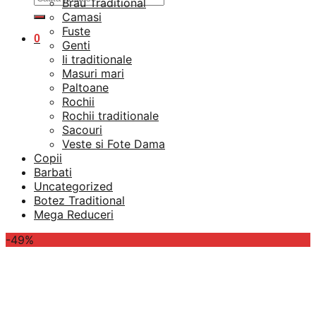
Brau Traditional
după:
Camasi
Fuste
0
Genti
Ii traditionale
Masuri mari
Paltoane
Rochii
Rochii traditionale
Sacouri
Veste si Fote Dama
Copii
Barbati
Uncategorized
Botez Traditional
Mega Reduceri
-49%