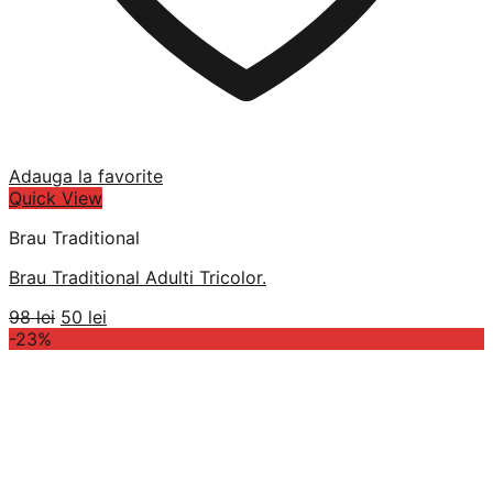
Adauga la favorite
Quick View
Brau Traditional
Brau Traditional Adulti Tricolor.
Prețul
Prețul
98
lei
50
lei
inițial
curent
-23%
a
este:
fost:
50 lei.
98 lei.