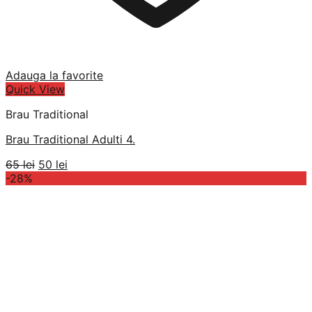
Adauga la favorite
Quick View
Brau Traditional
Brau Traditional Adulti 4.
Prețul
Prețul
65
lei
50
lei
inițial
curent
-28%
a
este:
fost:
50 lei.
65 lei.