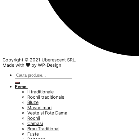
Copyright ©️ 2021 Uberescent SRL.
Made with
by
WP-Design
Caută
după:
Femei
Ii traditionale
Rochii traditionale
Bluze
Masuri mari
Veste si Fote Dama
Rochii
Camasi
Brau Traditional
Fuste