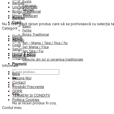
Fuste
Barbati
Paltoane
Uncategorized
Sacouri
Botez Traditional
Genti
Mega Reduceri
Barbati
Copii
Nu a fost găsit niciun produs care să se potrivească cu selecția ta
Baieti
Categorii
Fetite
Botez Traditional
Femei
Seturi
Barbati
Set – Mama / Tata / fiica / fiu
Copii
Set Mama / Fiica
Seturi
Set Tata / Fiu
Home & Deco
Home & Deco
Promotii
Obiecte din lut si ceramica traditionale
Promotii
Informatii
Caută
Blog
după:
Despre Noi
Contact
0
Întrebări Frecvente
GDPR
Coș
TERMENI SI CONDITII
Politica Cookies
Nu ai niciun produs în coș.
Contul meu