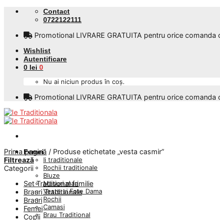
Skip
Contact
to
0722122111
content
Promotional LIVRARE GRATUITA pentru orice comanda care
Wishlist
Autentificare
0
lei
0
Nu ai niciun produs în coș.
Promotional LIVRARE GRATUITA pentru orice comanda care
Prima pagină
/
Produse etichetate „vesta casmir”
Femei
Ii traditionale
Filtrează
Rochii traditionale
Categorii
Bluze
Masuri mari
Set Traditional familie
Veste si Fote Dama
Brauri Traditionale
Rochii
Brauri
Camasi
Femei
Brau Traditional
Copii