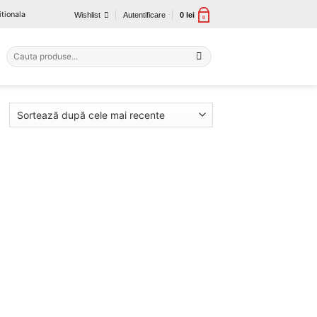
tionala
Wishlist
Autentificare
0
lei
0
Caută
după:
auga
la
orite