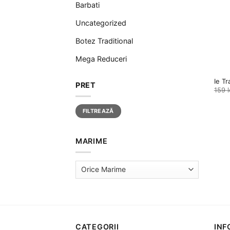
Barbati
Uncategorized
Botez Traditional
Mega Reduceri
Ie Tr
PRET
159
l
Preț
Preț
FILTREAZĂ
minim
maxim
MARIME
CATEGORII
INF