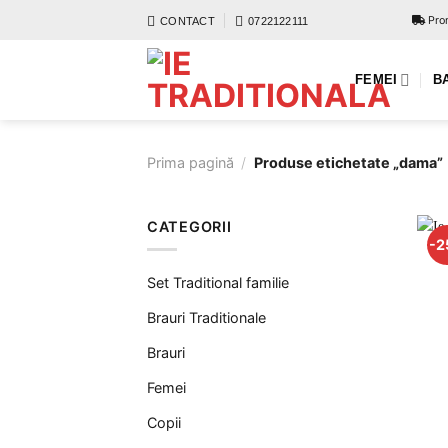
Skip
Prom
CONTACT
0722122111
to
content
FEMEI
B
Prima pagină
/
Produse etichetate „dama”
CATEGORII
-2
Set Traditional familie
Brauri Traditionale
Brauri
Femei
Copii