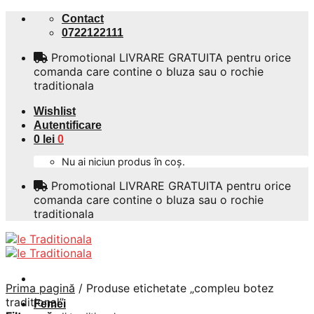
Skip
Contact
to
0722122111
content
Promotional LIVRARE GRATUITA pentru orice
comanda care contine o bluza sau o rochie
traditionala
Wishlist
Autentificare
0
lei
0
Nu ai niciun produs în coș.
Promotional LIVRARE GRATUITA pentru orice
comanda care contine o bluza sau o rochie
traditionala
Prima pagină
/
Produse etichetate „compleu botez
traditional”
Femei