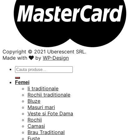
Copyright ©️ 2021 Uberescent SRL.
Made with
by
WP-Design
Caută
după:
Femei
Ii traditionale
Rochii traditionale
Bluze
Masuri mari
Veste si Fote Dama
Rochii
Camasi
Brau Traditional
Fuste