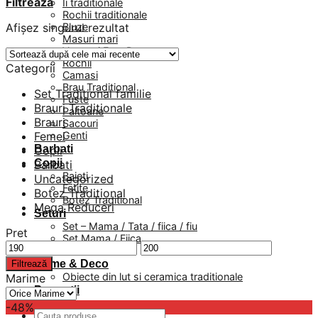
Filtrează
Ii traditionale
Rochii traditionale
Afișez singurul rezultat
Bluze
Masuri mari
Veste si Fote Dama
Rochii
Categorii
Camasi
Brau Traditional
Set Traditional familie
Fuste
Brauri Traditionale
Paltoane
Brauri
Sacouri
Femei
Genti
Barbati
Copii
Copii
Barbati
Baieti
Uncategorized
Fetite
Botez Traditional
Botez Traditional
Mega Reduceri
Seturi
Set – Mama / Tata / fiica / fiu
Pret
Set Mama / Fiica
Preț
Preț
Set Tata / Fiu
minim
maxim
Home & Deco
Filtrează
Obiecte din lut si ceramica traditionale
Marime
Promotii
-48%
Caută