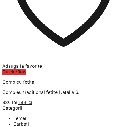
Adauga la favorite
Quick View
Compleu fetita
Compleu traditional fetite Natalia 6.
Prețul
Prețul
380
lei
199
lei
inițial
curent
Categorii
a
este:
Femei
fost:
199 lei.
Barbati
380 lei.