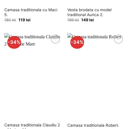
Camasa traditionala cu Maci
Vesta brodata cu model
5.
traditional Aurica 2.
Prețul
Prețul
Prețul
Prețul
180
lei
119
lei
199
lei
149
lei
inițial
curent
inițial
curent
a
este:
a
este:
fost:
119 lei.
fost:
149 lei.
180 lei.
199 lei.
-34%
-34%
Adauga
Adauga
la
la
favorite
favorite
Camasa traditionala Claudiu 2
Camasa traditionala Robert.