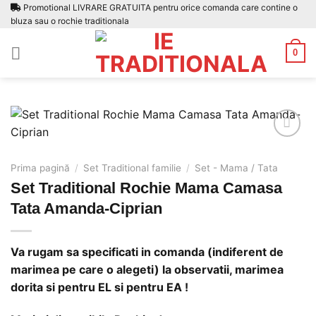
Skip
Promotional LIVRARE GRATUITA pentru orice comanda care contine o
bluza sau o rochie traditionala
to
content
0
Prima pagină
/
Set Traditional familie
/
Set - Mama / Tata
Adauga
Set Traditional Rochie Mama Camasa
la
favorite
Tata Amanda-Ciprian
Va rugam sa specificati in comanda (indiferent de
marimea pe care o alegeti) la observatii, marimea
dorita si pentru EL si pentru EA !