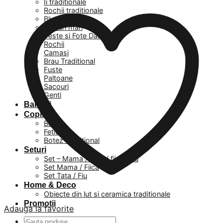
Ii traditionale
Rochii traditionale
Bluze
Masuri mari
Veste si Fote Dama
Rochii
Camasi
Brau Traditional
Fuste
Paltoane
Sacouri
Genti
Barbati
Copii
Baieti
Fetite
Botez Traditional
Seturi
Set – Mama / Tata / fiica / fiu
Set Mama / Fiica
Set Tata / Fiu
Home & Deco
Obiecte din lut si ceramica traditionale
Promotii
Adauga la favorite
Caută