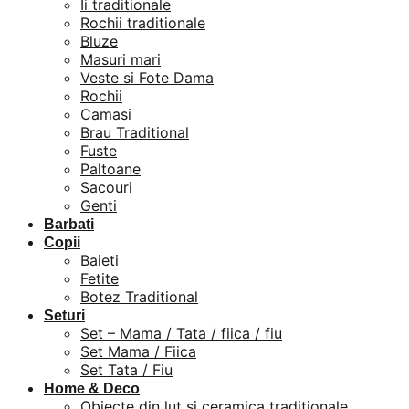
Ii traditionale
Rochii traditionale
Bluze
Masuri mari
Veste si Fote Dama
Rochii
Camasi
Brau Traditional
Fuste
Paltoane
Sacouri
Genti
Barbati
Copii
Baieti
Fetite
Botez Traditional
Seturi
Set – Mama / Tata / fiica / fiu
Set Mama / Fiica
Set Tata / Fiu
Home & Deco
Obiecte din lut si ceramica traditionale