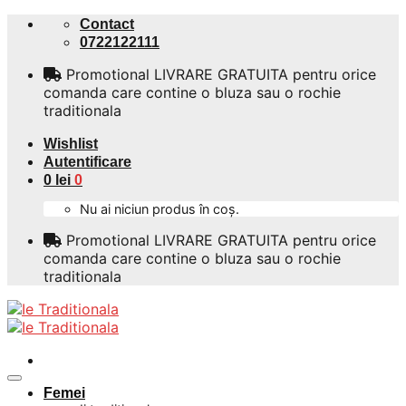
Skip
Contact
to
0722122111
content
Promotional LIVRARE GRATUITA pentru orice
comanda care contine o bluza sau o rochie
traditionala
Wishlist
Autentificare
0
lei
0
Nu ai niciun produs în coș.
Promotional LIVRARE GRATUITA pentru orice
comanda care contine o bluza sau o rochie
traditionala
Femei