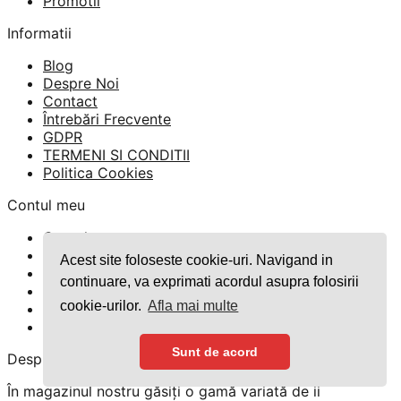
Promotii
Informatii
Blog
Despre Noi
Contact
Întrebări Frecvente
GDPR
TERMENI SI CONDITII
Politica Cookies
Contul meu
Contul meu
Parola pierduta
Acest site foloseste cookie-uri. Navigand in
Finalizare comandă
continuare, va exprimati acordul asupra folosirii
Comenzi
cookie-urilor.
Afla mai multe
Politica de retur
Formular Retur
Sunt de acord
Despre
În magazinul nostru găsiți o gamă variată de ii