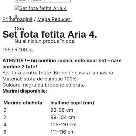
după:
0
Prima pagină
/
Mega Reduceri
Coș
Set fota fetita Aria 4.
Nu ai niciun produs în coș.
Prețul
Prețul
165
lei
109
lei
inițial
curent
ATENTIE ! – nu contine rochia, este doar set – care
a
este:
contine 2 fote!
fost:
109 lei.
Set fota pentru fetite. Broderie cusuta la masina.
165 lei.
Material: stofa de bumbac 100%.
Culoare: negru cu broderie colorata
Marimi disponibile:
Marime eticheta
Inaltime copil (cm)
0
93-98 cm
2
99-104 cm
4
105-110 cm
6
111-116 cm