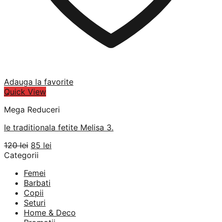
Adauga la favorite
Quick View
Mega Reduceri
Ie traditionala fetite Melisa 3.
Prețul
Prețul
120
lei
85
lei
inițial
curent
Categorii
a
este:
Femei
fost:
85 lei.
Barbati
120 lei.
Copii
Seturi
Home & Deco