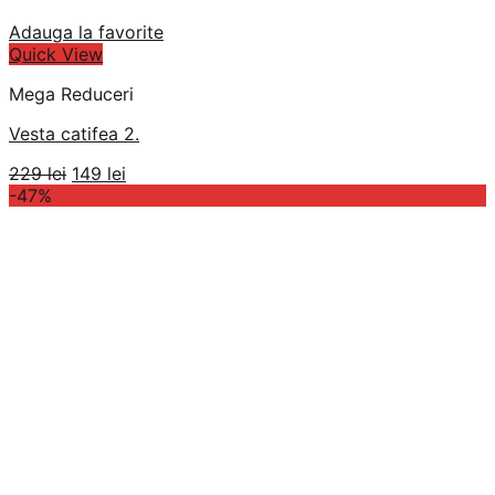
Adauga la favorite
Quick View
Mega Reduceri
Vesta catifea 2.
Prețul
Prețul
229
lei
149
lei
inițial
curent
-47%
a
este:
fost:
149 lei.
229 lei.