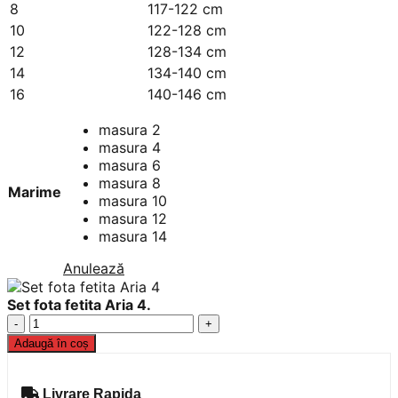
8
117-122 cm
10
122-128 cm
12
128-134 cm
14
134-140 cm
16
140-146 cm
masura 2
masura 4
masura 6
masura 8
Marime
masura 10
masura 12
masura 14
Anulează
Set fota fetita Aria 4.
Cantitate
Set
Adaugă în coș
fota
fetita
Aria
Livrare Rapida