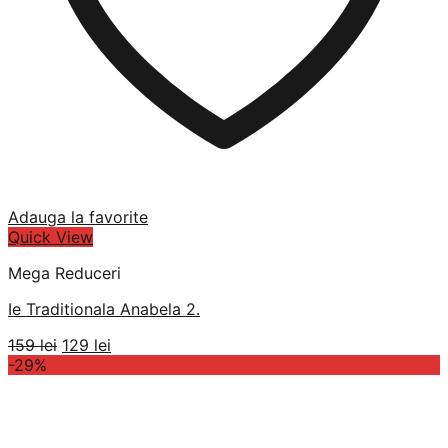
Adauga la favorite
Quick View
Mega Reduceri
Ie Traditionala Anabela 2.
Prețul
Prețul
159
lei
129
lei
inițial
curent
-29%
a
este:
fost:
129 lei.
159 lei.