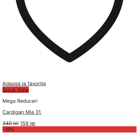
Adauga la favorite
Quick View
Mega Reduceri
Cardigan Mia 31.
Prețul
Prețul
340
lei
159
lei
inițial
curent
-19%
a
este: