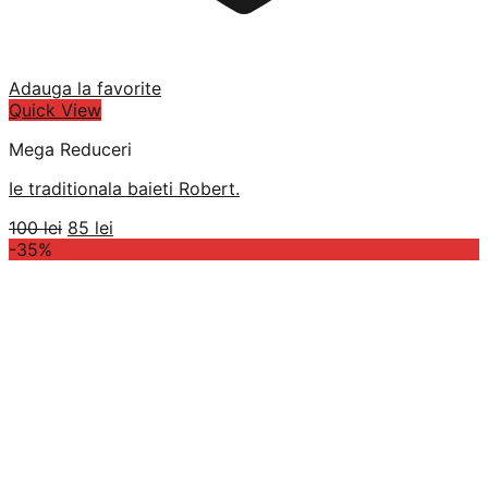
Adauga la favorite
Quick View
Mega Reduceri
Ie traditionala baieti Robert.
Prețul
Prețul
100
lei
85
lei
inițial
curent
-35%
a
este:
fost:
85 lei.
100 lei.