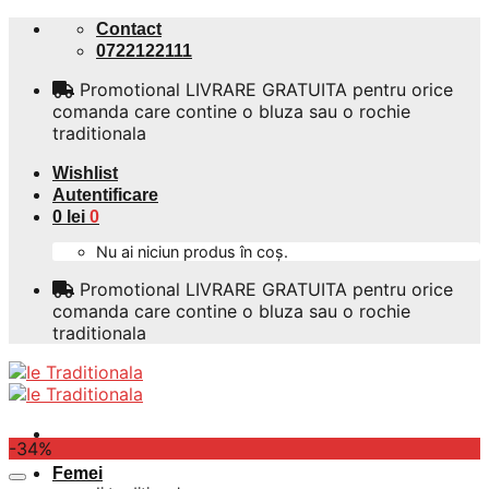
Skip
Contact
to
0722122111
content
Promotional LIVRARE GRATUITA pentru orice
comanda care contine o bluza sau o rochie
traditionala
Wishlist
Autentificare
0
lei
0
Nu ai niciun produs în coș.
Promotional LIVRARE GRATUITA pentru orice
comanda care contine o bluza sau o rochie
traditionala
-34%
Femei