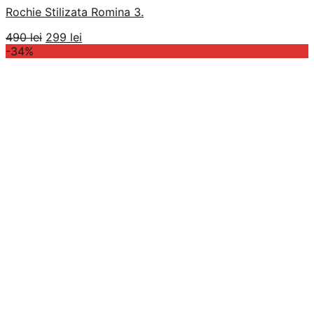
Rochie Stilizata Romina 3.
Prețul
Prețul
490
lei
299
lei
inițial
curent
-34%
a
este:
fost:
299 lei.
490 lei.