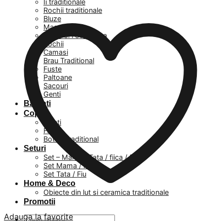
Ii traditionale
Rochii traditionale
Bluze
Masuri mari
Veste si Fote Dama
Rochii
Camasi
Brau Traditional
Fuste
Paltoane
Sacouri
Genti
Barbati
Copii
Baieti
Fetite
Botez Traditional
Seturi
Set – Mama / Tata / fiica / fiu
Set Mama / Fiica
Set Tata / Fiu
Home & Deco
Obiecte din lut si ceramica traditionale
Promotii
Adauga la favorite
Caută