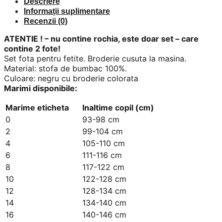
Descriere
Informații suplimentare
Recenzii (0)
ATENTIE ! – nu contine rochia, este doar set – care
contine 2 fote!
Set fota pentru fetite. Broderie cusuta la masina.
Material: stofa de bumbac 100%.
Culoare: negru cu broderie colorata
Marimi disponibile:
Marime eticheta
Inaltime copil (cm)
0
93-98 cm
2
99-104 cm
4
105-110 cm
6
111-116 cm
8
117-122 cm
10
122-128 cm
12
128-134 cm
14
134-140 cm
16
140-146 cm