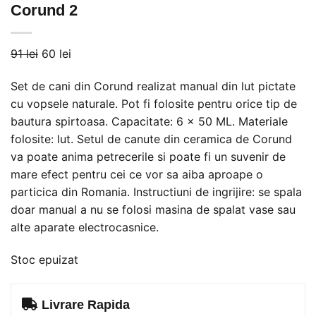
Corund 2
Prețul
Prețul
91
lei
60
lei
inițial
curent
Set de cani din Corund realizat manual din lut pictate
a
este:
cu vopsele naturale. Pot fi folosite pentru orice tip de
fost:
60 lei.
bautura spirtoasa. Capacitate: 6 x 50 ML. Materiale
91 lei.
folosite: lut. Setul de canute din ceramica de Corund
va poate anima petrecerile si poate fi un suvenir de
mare efect pentru cei ce vor sa aiba aproape o
particica din Romania. Instructiuni de ingrijire: se spala
doar manual a nu se folosi masina de spalat vase sau
alte aparate electrocasnice.
Stoc epuizat
Livrare Rapida