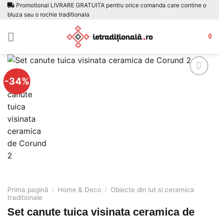
Skip
Promotional LIVRARE GRATUITA pentru orice comanda care contine o
bluza sau o rochie traditionala
to
content
0
-34%
Adauga
la
favorite
Prima pagină
/
Home & Deco
/
Obiecte din lut si ceramica
traditionale
Set canute tuica visinata ceramica de