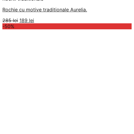
Rochie cu motive traditionale Aurelia.
Prețul
Prețul
285
lei
189
lei
inițial
curent
-50%
a
este:
fost:
189 lei.
285 lei.