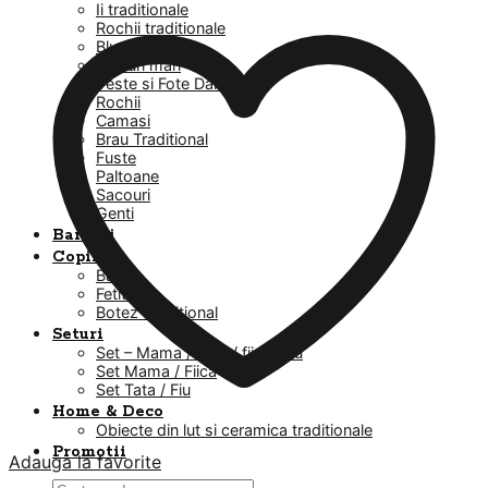
Ii traditionale
Rochii traditionale
Bluze
Masuri mari
Veste si Fote Dama
Rochii
Camasi
Brau Traditional
Fuste
Paltoane
Sacouri
Genti
Barbati
Copii
Baieti
Fetite
Botez Traditional
Seturi
Set – Mama / Tata / fiica / fiu
Set Mama / Fiica
Set Tata / Fiu
Home & Deco
Obiecte din lut si ceramica traditionale
Promotii
Adauga la favorite