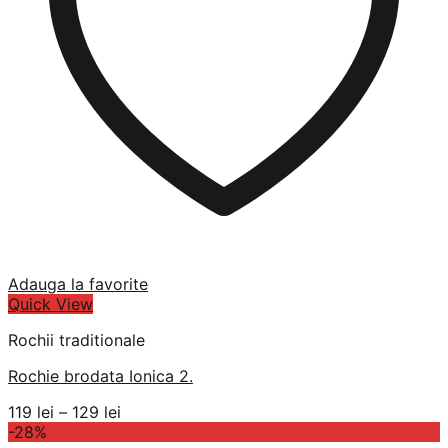
Adauga la favorite
Quick View
Rochii traditionale
Rochie brodata Ionica 2.
Interval
119
lei
–
129
lei
de
-28%