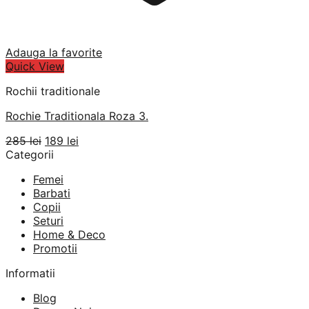
Adauga la favorite
Quick View
Rochii traditionale
Rochie Traditionala Roza 3.
Prețul
Prețul
285
lei
189
lei
inițial
curent
Categorii
a
este:
Femei
fost:
189 lei.
Barbati
285 lei.
Copii
Seturi
Home & Deco
Promotii
Informatii
Blog