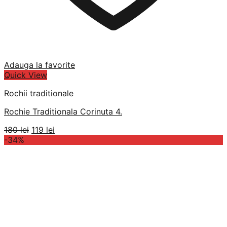
Adauga la favorite
Quick View
Rochii traditionale
Rochie Traditionala Corinuta 4.
Prețul
Prețul
180
lei
119
lei
inițial
curent
-34%
a
este:
fost:
119 lei.
180 lei.