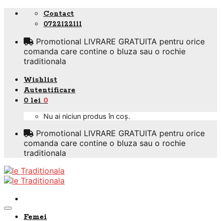
Skip
Contact
to
0722122111
content
Promotional LIVRARE GRATUITA pentru orice
comanda care contine o bluza sau o rochie
traditionala
Wishlist
Autentificare
0
lei
0
Nu ai niciun produs în coș.
Promotional LIVRARE GRATUITA pentru orice
comanda care contine o bluza sau o rochie
traditionala
Femei