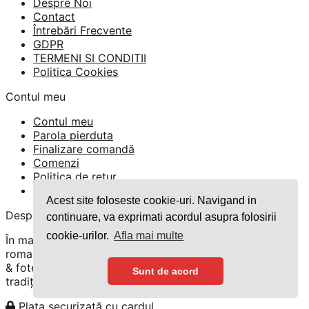
Despre Noi
Contact
Întrebări Frecvente
GDPR
TERMENI SI CONDITII
Politica Cookies
Contul meu
Contul meu
Parola pierduta
Finalizare comandă
Comenzi
Politica de retur
Formular Retur
Acest site foloseste cookie-uri. Navigand in
Despre
continuare, va exprimati acordul asupra folosirii
cookie-urilor.
Afla mai multe
În magazinul nostru găsiți o gamă variată de ii
romanești, rochii tradiționale, costume românești, veste
& fote. Pentru bărbați vă încântam cu cămași & brâuri
Sunt de acord
tradiționale.
Plata securizată cu cardul