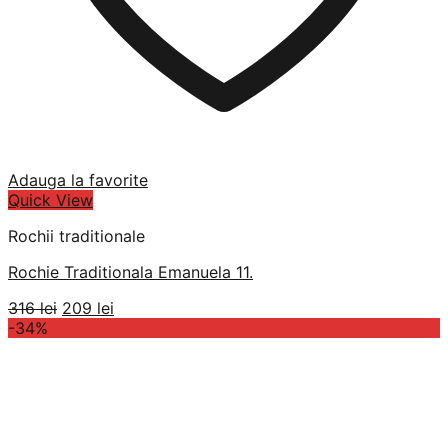
Adauga la favorite
Quick View
Rochii traditionale
Rochie Traditionala Emanuela 11.
Prețul
Prețul
316
lei
209
lei
inițial
curent
-34%
a
este:
fost:
209 lei.
316 lei.