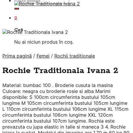
Caută
după:
0
Coș
Nu ai niciun produs în coș.
Prima pagină
/
Femei
/
Rochii traditionale
Rochie Traditionala Ivana 2
Material: bumbac 100 . Broderie cusuta la masina
Culoare: neagra cu broderie rosie si alba Marimi
disponibile: S 100cm circumferinta bustului 105cm
lungime M 105cm circumferinta bustului 105cm lungime
L 110cm circumferinta bustului 106cm lungime XL 115cm
circumferinta bustului 106cm lungime XXL 120cm
circumferinta bustului 107cm lungime. Rochia este
prevazuta cu jupa elastic in talie si maneca 3 4. Rochie
lejera la purtat. Modelul din imagine are 1.70 m 60 kg 90