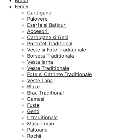
Brauri
Femei
Cardigane
Pulovere
Esarfe si Baticuri
Accesorii
Cardigane si Geci
Portofel Traditional
Veste si Fote Traditionale
Borseta Traditionala
Vesta Iarna
Veste Traditionale
Fote si Catrinte Traditionale
Veste Lana
Bluze
Brau Traditional
Camasi
Fuste
Genti
Ii traditionale
Masuri mari
Paltoane
Rochii