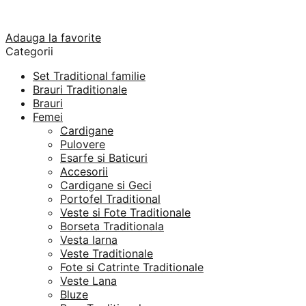
Adauga la favorite
Categorii
Set Traditional familie
Brauri Traditionale
Brauri
Femei
Cardigane
Pulovere
Esarfe si Baticuri
Accesorii
Cardigane si Geci
Portofel Traditional
Veste si Fote Traditionale
Borseta Traditionala
Vesta Iarna
Veste Traditionale
Fote si Catrinte Traditionale
Veste Lana
Bluze