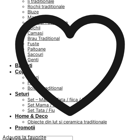
Ii traditionale
Rochii traditionale
Bluze
Masuri mari
Veste si Fote Dama
Rochii
Camasi
Brau Traditional
Fuste
Paltoane
Sacouri
Genti
Barbati
Copii
Baieti
Fetite
Botez Traditional
Seturi
Set – Mama / Tata / fiica / fiu
Set Mama / Fiica
Set Tata / Fiu
Home & Deco
Obiecte din lut si ceramica traditionale
Promotii
Adauga la favorite
Caută