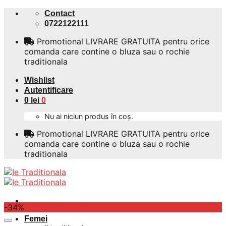
Skip
Contact
to
0722122111
content
Promotional LIVRARE GRATUITA pentru orice
comanda care contine o bluza sau o rochie
traditionala
Wishlist
Autentificare
0
lei
0
Nu ai niciun produs în coș.
Promotional LIVRARE GRATUITA pentru orice
comanda care contine o bluza sau o rochie
traditionala
-34%
Femei