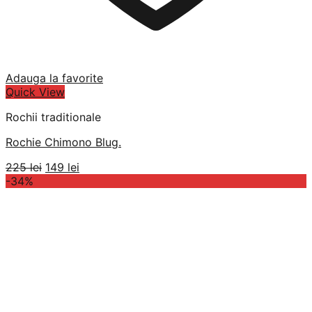
Adauga la favorite
Quick View
Rochii traditionale
Rochie Chimono Blug.
Prețul
Prețul
225
lei
149
lei
inițial
curent
-34%
a
este:
fost:
149 lei.
225 lei.