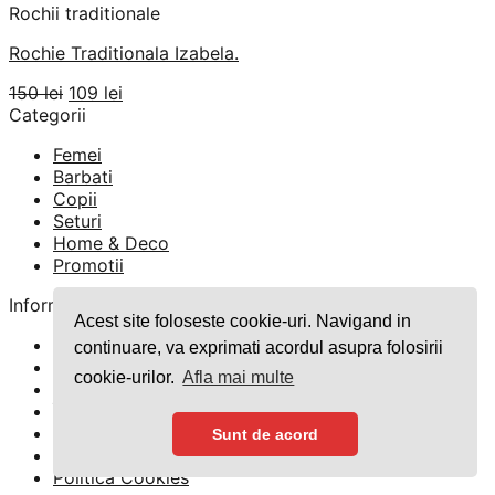
Rochii traditionale
Rochie Traditionala Izabela.
Prețul
Prețul
150
lei
109
lei
inițial
curent
Categorii
a
este:
Femei
fost:
109 lei.
Barbati
150 lei.
Copii
Seturi
Home & Deco
Promotii
Informatii
Acest site foloseste cookie-uri. Navigand in
Blog
continuare, va exprimati acordul asupra folosirii
Despre Noi
cookie-urilor.
Afla mai multe
Contact
Întrebări Frecvente
GDPR
Sunt de acord
TERMENI SI CONDITII
Politica Cookies