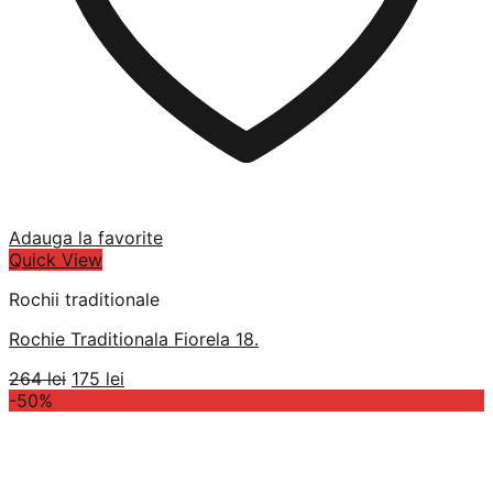
Adauga la favorite
Quick View
Rochii traditionale
Rochie Traditionala Fiorela 18.
Prețul
Prețul
264
lei
175
lei
inițial
curent
-50%
a
este:
fost:
175 lei.
264 lei.