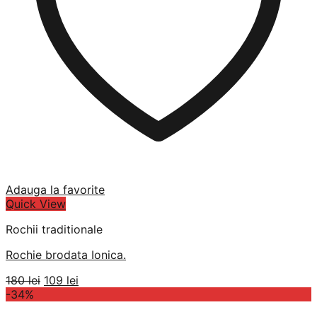
Adauga la favorite
Quick View
Rochii traditionale
Rochie brodata Ionica.
Prețul
Prețul
180
lei
109
lei
inițial
curent
-34%
a
este: