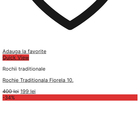
Adauga la favorite
Quick View
Rochii traditionale
Rochie Traditionala Fiorela 10.
Prețul
Prețul
400
lei
199
lei
inițial
curent
-34%
a
este:
fost:
199 lei.
400 lei.