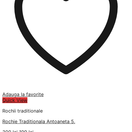
Adauga la favorite
Quick View
Rochii traditionale
Rochie Traditionala Antoaneta 5.
Prețul
Prețul
300
lei
199
lei