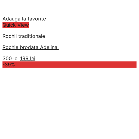
Adauga la favorite
Quick View
Rochii traditionale
Rochie brodata Adelina.
Prețul
Prețul
300
lei
199
lei
inițial
curent
-39%
a
este:
fost:
199 lei.
300 lei.