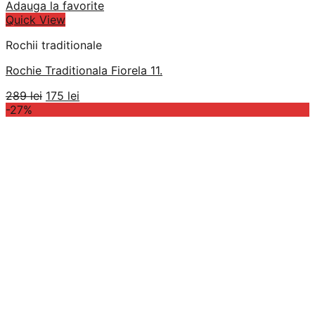
Adauga la favorite
Quick View
Rochii traditionale
Rochie Traditionala Fiorela 11.
Prețul
Prețul
289
lei
175
lei
inițial
curent
-27%
a
este:
fost:
175 lei.
289 lei.