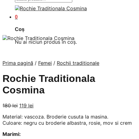
după:
0
Coș
Nu ai niciun produs în coș.
Prima pagină
/
Femei
/
Rochii traditionale
Rochie Traditionala
Cosmina
Prețul
Prețul
180
lei
119
lei
inițial
curent
Material: vascoza. Broderie cusuta la masina.
a
este:
Culoare: negru cu broderie albastra, rosie, mov si crem
fost:
119 lei.
180 lei.
Marimi: