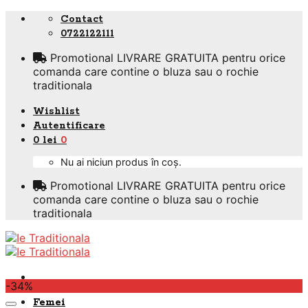
Skip
Contact
to
0722122111
content
Promotional LIVRARE GRATUITA pentru orice
comanda care contine o bluza sau o rochie
traditionala
Wishlist
Autentificare
0
lei
0
Nu ai niciun produs în coș.
Promotional LIVRARE GRATUITA pentru orice
comanda care contine o bluza sau o rochie
traditionala
-34%
Femei