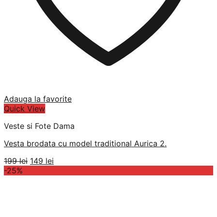
Adauga la favorite
Quick View
Veste si Fote Dama
Vesta brodata cu model traditional Aurica 2.
Prețul
Prețul
199
lei
149
lei
inițial
curent
-25%
a
este:
fost:
149 lei.
199 lei.