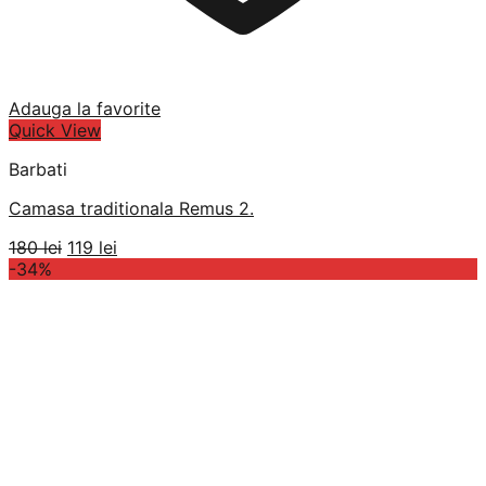
Adauga la favorite
Quick View
Barbati
Camasa traditionala Remus 2.
Prețul
Prețul
180
lei
119
lei
inițial
curent
-34%
a
este:
fost:
119 lei.
180 lei.