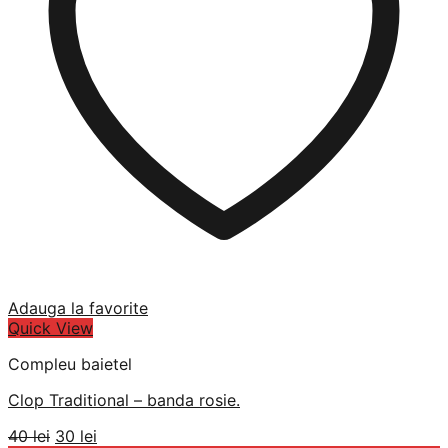
Adauga la favorite
Quick View
Compleu baietel
Clop Traditional – banda rosie.
Prețul
Prețul
40
lei
30
lei