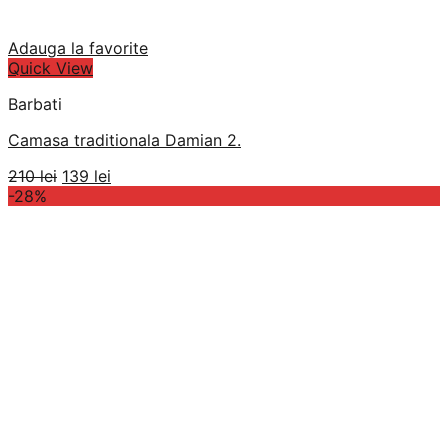
Adauga la favorite
Quick View
Barbati
Camasa traditionala Damian 2.
Prețul
Prețul
210
lei
139
lei
inițial
curent
-28%
a
este:
fost:
139 lei.
210 lei.