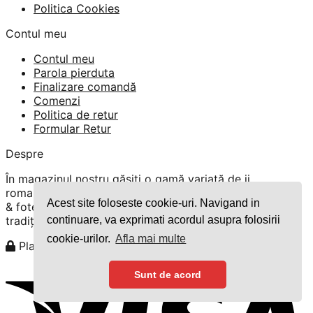
Politica Cookies
Contul meu
Contul meu
Parola pierduta
Finalizare comandă
Comenzi
Politica de retur
Formular Retur
Despre
În magazinul nostru găsiți o gamă variată de ii
romanești, rochii tradiționale, costume românești, veste
Acest site foloseste cookie-uri. Navigand in
& fote. Pentru bărbați vă încântam cu cămași & brâuri
tradiționale.
continuare, va exprimati acordul asupra folosirii
cookie-urilor.
Afla mai multe
Plata securizată cu cardul
Sunt de acord