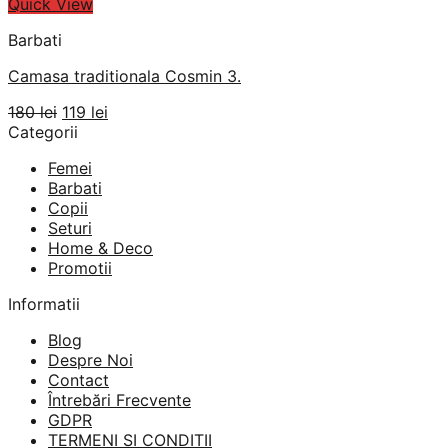
Quick View
Barbati
Camasa traditionala Cosmin 3.
Prețul
Prețul
180
lei
119
lei
inițial
curent
Categorii
a
este:
Femei
fost:
119 lei.
Barbati
180 lei.
Copii
Seturi
Home & Deco
Promotii
Informatii
Blog
Despre Noi
Contact
Întrebări Frecvente
GDPR
TERMENI SI CONDITII