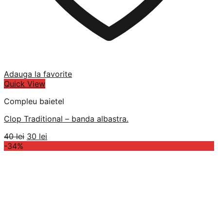
Adauga la favorite
Quick View
Compleu baietel
Clop Traditional – banda albastra.
Prețul
Prețul
40
lei
30
lei
inițial
curent
-34%
a
este:
fost:
30 lei.
40 lei.