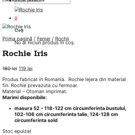
Caută
după:
0
Coș
Prima pagină
/
Femei
/
Rochii
Nu ai niciun produs în coș.
Rochie Iris
Prețul
Prețul
180
lei
119
lei
inițial
curent
Produs fabricat in Romania. Rochie lejera din material
a
este:
fin. Rochie prevazuta cu fermoar.
fost:
119 lei.
Material – Otoman imprimat.
180 lei.
Marimi disponibile:
masura 52 – 118-122 cm circumferinta bustului,
102-106 cm circumferinta talie, 124-128 cm
circumferinta sold
Stoc epuizat