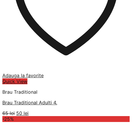
Adauga la favorite
Quick View
Brau Traditional
Brau Traditional Adulti 4.
Prețul
Prețul
65
lei
50
lei
inițial
curent
-25%
a
este:
fost:
50 lei.