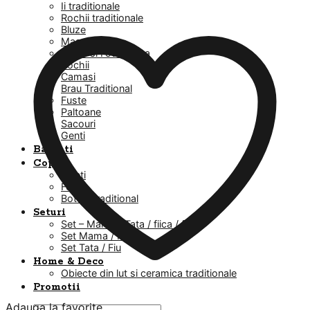
Ii traditionale
Rochii traditionale
Bluze
Masuri mari
Veste si Fote Dama
Rochii
Camasi
Brau Traditional
Fuste
Paltoane
Sacouri
Genti
Barbati
Copii
Baieti
Fetite
Botez Traditional
Seturi
Set – Mama / Tata / fiica / fiu
Set Mama / Fiica
Set Tata / Fiu
Home & Deco
Obiecte din lut si ceramica traditionale
Promotii
Adauga la favorite