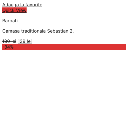
Adauga la favorite
Quick View
Barbati
Camasa traditionala Sebastian 2.
Prețul
Prețul
180
lei
129
lei
inițial
curent
-34%
a
este:
fost:
129 lei.
180 lei.