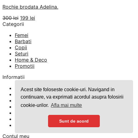
Rochie brodata Adelina.
Prețul
Prețul
300
lei
199
lei
inițial
curent
Categorii
a
este:
Femei
fost:
199 lei.
Barbati
300 lei.
Copii
Seturi
Home & Deco
Promotii
Informatii
Blog
Acest site foloseste cookie-uri. Navigand in
Despre Noi
continuare, va exprimati acordul asupra folosirii
Contact
cookie-urilor.
Afla mai multe
Întrebări Frecvente
GDPR
TERMENI SI CONDITII
Sunt de acord
Politica Cookies
Contul meu