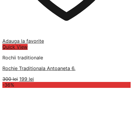
Adauga la favorite
Quick View
Rochii traditionale
Rochie Traditionala Antoaneta 6.
Prețul
Prețul
300
lei
199
lei
inițial
curent
-36%
a
este:
fost:
199 lei.
300 lei.