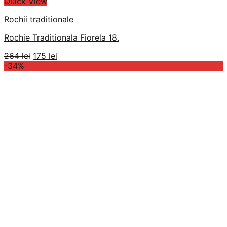
Quick View
Rochii traditionale
Rochie Traditionala Fiorela 18.
Prețul
Prețul
264
lei
175
lei
inițial
curent
-34%
a
este:
fost:
175 lei.
264 lei.