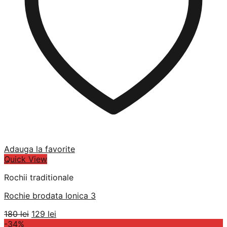
Adauga la favorite
Quick View
Rochii traditionale
Rochie brodata Ionica 3
Prețul
Prețul
180
lei
129
lei
inițial
curent
-34%