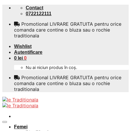
Skip
Contact
to
0722122111
content
Promotional LIVRARE GRATUITA pentru orice
comanda care contine o bluza sau o rochie
traditionala
Wishlist
Autentificare
0
lei
0
Nu ai niciun produs în coș.
Promotional LIVRARE GRATUITA pentru orice
comanda care contine o bluza sau o rochie
traditionala
Femei