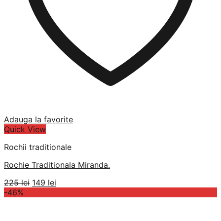
Adauga la favorite
Quick View
Rochii traditionale
Rochie Traditionala Miranda.
Prețul
Prețul
225
lei
149
lei
inițial
curent
-46%
a
este:
fost:
149 lei.