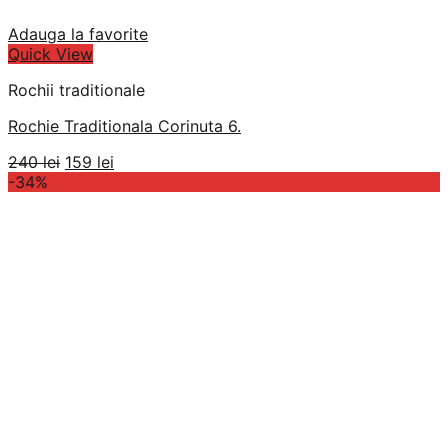
Adauga la favorite
Quick View
Rochii traditionale
Rochie Traditionala Corinuta 6.
Prețul
Prețul
240
lei
159
lei
inițial
curent
-34%
a
este:
fost:
159 lei.
240 lei.