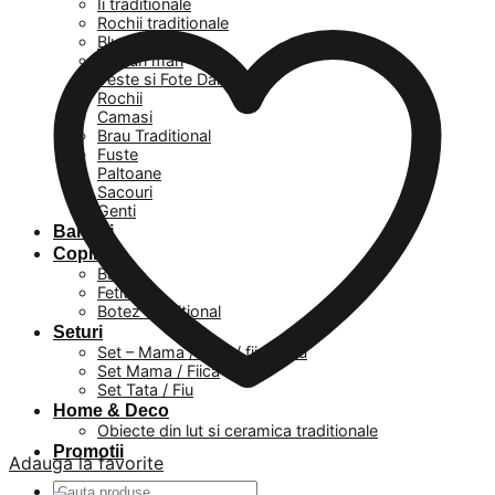
Ii traditionale
Rochii traditionale
Bluze
Masuri mari
Veste si Fote Dama
Rochii
Camasi
Brau Traditional
Fuste
Paltoane
Sacouri
Genti
Barbati
Copii
Baieti
Fetite
Botez Traditional
Seturi
Set – Mama / Tata / fiica / fiu
Set Mama / Fiica
Set Tata / Fiu
Home & Deco
Obiecte din lut si ceramica traditionale
Promotii
Adauga la favorite
Caută