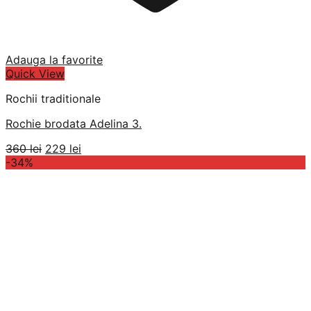
Adauga la favorite
Quick View
Rochii traditionale
Rochie brodata Adelina 3.
Prețul
Prețul
360
lei
229
lei
inițial
curent
-34%
a
este:
fost:
229 lei.
360 lei.