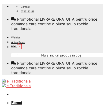
Skip
Contact
to
0722122111
content
Promotional LIVRARE GRATUITA pentru orice
comanda care contine o bluza sau o rochie
traditionala
Wishlist
Autentificare
0
lei
0
Nu ai niciun produs în coș.
Promotional LIVRARE GRATUITA pentru orice
comanda care contine o bluza sau o rochie
traditionala
Femei