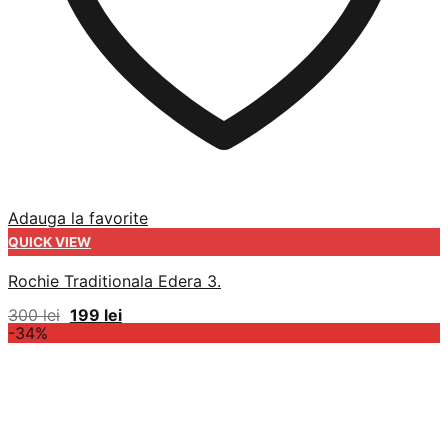
Adauga la favorite
QUICK VIEW
Rochie Traditionala Edera 3.
Prețul
Prețul
300
lei
199
lei
inițial
curent
-34%
a
este:
fost:
199 lei.
300 lei.