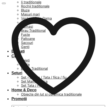
Ii traditionale
Rochii traditionale
Bluze
Masuri mari
Veste si Fote Dama
Rochii
Camasi
Brau Traditional
Fuste
Paltoane
Sacouri
Genti
Barbati
Copii
Baieti
Fetite
Botez Traditional
Seturi
Set – Mama / Tata / fiica / fiu
Set Mama / Fiica
Set Tata / Fiu
Home & Deco
Obiecte din lut si ceramica traditionale
Promotii
Caută