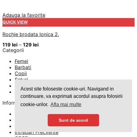
Adauga la favorite
QUICK VIEW
Rochie brodata Ionica 2.
Interval
119
lei
–
129
lei
de
Categorii
prețuri:
119 lei
Femei
până
Barbati
la
Copii
129 lei
Seturi
Home & Deco
Acest site foloseste cookie-uri. Navigand in
Promotii
continuare, va exprimati acordul asupra folosirii
Informatii
cookie-urilor.
Afla mai multe
Blog
Despre Noi
Sunt de acord
Contact
Întrebări Frecvente