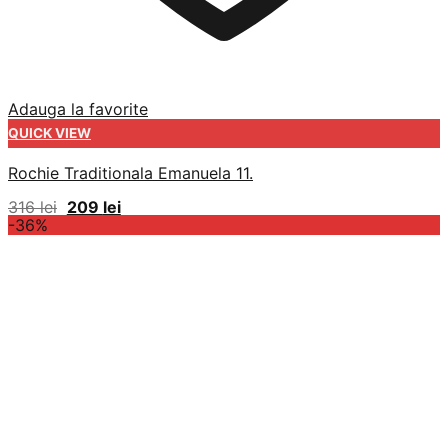
Adauga la favorite
QUICK VIEW
Rochie Traditionala Emanuela 11.
Prețul
Prețul
316
lei
209
lei
inițial
curent
-36%
a
este:
fost:
209 lei.
316 lei.