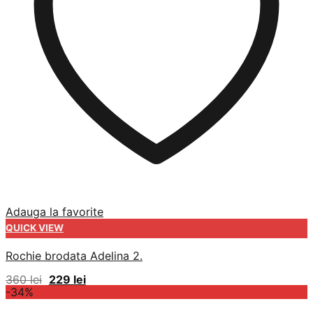
Adauga la favorite
QUICK VIEW
Rochie brodata Adelina 2.
Prețul
Prețul
360
lei
229
lei
inițial
curent
-34%
a
este:
fost:
229 lei.