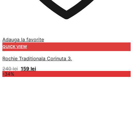
Adauga la favorite
QUICK VIEW
Rochie Traditionala Corinuta 3.
Prețul
Prețul
240
lei
159
lei
inițial
curent
-34%
a
este:
fost:
159 lei.
240 lei.