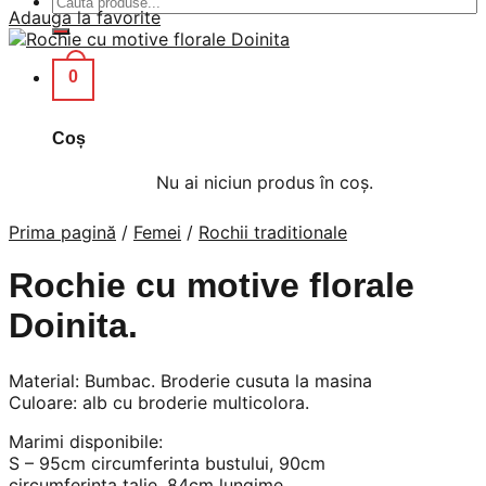
Adauga la favorite
după:
0
Coș
Nu ai niciun produs în coș.
Prima pagină
/
Femei
/
Rochii traditionale
Rochie cu motive florale
Doinita.
Material: Bumbac. Broderie cusuta la masina
Culoare: alb cu broderie multicolora.
Marimi disponibile:
S – 95cm circumferinta bustului, 90cm
circumferinta talie, 84cm lungime,