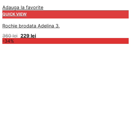
Adauga la favorite
QUICK VIEW
Rochie brodata Adelina 3.
Prețul
Prețul
360
lei
229
lei
inițial
curent
-34%
a
este:
fost:
229 lei.
360 lei.