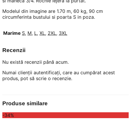
si maneca 3/4. Rochie lejera la purtat.
Modelul din imagine are 1.70 m, 60 kg, 90 cm
circumferinta bustului si poarta S in poza.
Marime
S
,
M
,
L
,
XL
,
2XL
,
3XL
Recenzii
Nu există recenzii până acum.
Numai clienții autentificați, care au cumpărat acest
produs, pot să scrie o recenzie.
Produse similare
-34%