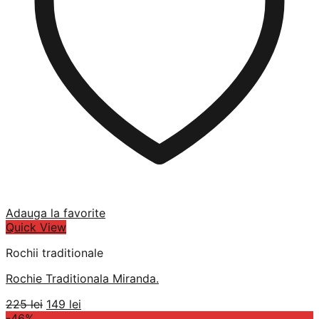
Adauga la favorite
Quick View
Rochii traditionale
Rochie Traditionala Miranda.
Prețul
Prețul
225
lei
149
lei
inițial
curent
-46%