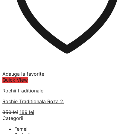
Adauga la favorite
Quick View
Rochii traditionale
Rochie Traditionala Roza 2.
Prețul
Prețul
350
lei
189
lei
inițial
curent
Categorii
a
este:
Femei
fost:
189 lei.