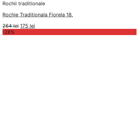
Rochii traditionale
Rochie Traditionala Fiorela 18.
Prețul
Prețul
264
lei
175
lei
inițial
curent
-28%
a
este:
fost:
175 lei.
264 lei.