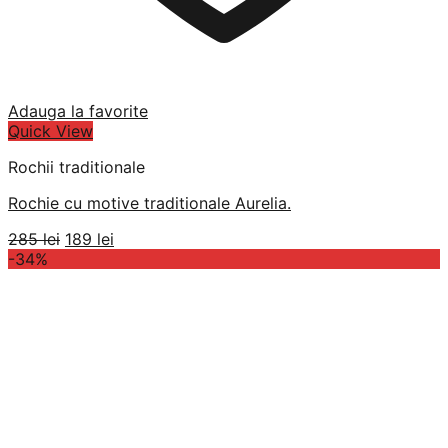
Adauga la favorite
Quick View
Rochii traditionale
Rochie cu motive traditionale Aurelia.
Prețul
Prețul
285
lei
189
lei
inițial
curent
-34%
a
este:
fost:
189 lei.
285 lei.