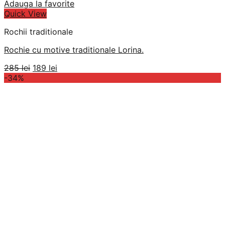
Adauga la favorite
Quick View
Rochii traditionale
Rochie cu motive traditionale Lorina.
Prețul
Prețul
285
lei
189
lei
inițial
curent
-34%
a
este:
fost:
189 lei.
285 lei.