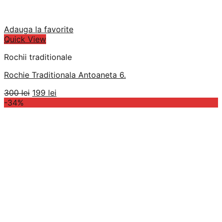
Adauga la favorite
Quick View
Rochii traditionale
Rochie Traditionala Antoaneta 6.
Prețul
Prețul
300
lei
199
lei
inițial
curent
-34%
a
este:
fost:
199 lei.
300 lei.