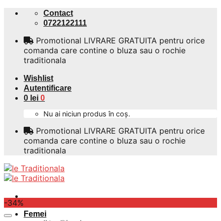
Skip
Contact
to
0722122111
content
Promotional LIVRARE GRATUITA pentru orice
comanda care contine o bluza sau o rochie
traditionala
Wishlist
Autentificare
0
lei
0
Nu ai niciun produs în coș.
Promotional LIVRARE GRATUITA pentru orice
comanda care contine o bluza sau o rochie
traditionala
-34%
Femei