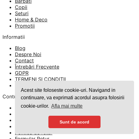
Barbati
350 lei.
Copii
Seturi
Home & Deco
Promotii
Informatii
Blog
Despre Noi
Contact
Întrebări Frecvente
GDPR
TERMENI SI CONDITII
Politica Cookies
Acest site foloseste cookie-uri. Navigand in
Contul meu
continuare, va exprimati acordul asupra folosirii
cookie-urilor.
Afla mai multe
Contul meu
Parola pierduta
Finalizare comandă
Sunt de acord
Comenzi
Politica de retur
Formular Retur