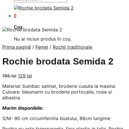
după:
0
Coș
Nu ai niciun produs în coș.
Prima pagină
/
Femei
/
Rochii traditionale
Rochie brodata Semida 2
Prețul
Prețul
195
lei
129
lei
inițial
curent
Material: bumbac satinat, broderie cusuta la masina.
a
este:
Culoare: bleumarin cu broderie portocalie, rosie si
fost:
129 lei.
albastra.
195 lei.
Marim disponibile:
S/M- 90 cm circumferinta bustului, 88cm lungime
Rochia nu este transparenta, fara elastic in talie. Rochie