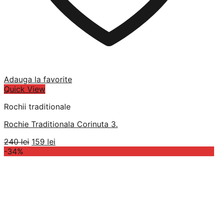
Adauga la favorite
Quick View
Rochii traditionale
Rochie Traditionala Corinuta 3.
Prețul
Prețul
240
lei
159
lei
inițial
curent
-34%
a
este:
fost:
159 lei.
240 lei.