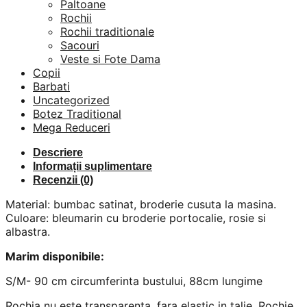
Paltoane
Rochii
Rochii traditionale
Sacouri
Veste si Fote Dama
Copii
Barbati
Uncategorized
Botez Traditional
Mega Reduceri
Descriere
Informații suplimentare
Recenzii (0)
Material: bumbac satinat, broderie cusuta la masina.
Culoare: bleumarin cu broderie portocalie, rosie si
albastra.
Marim disponibile:
S/M- 90 cm circumferinta bustului, 88cm lungime
Rochia nu este transparenta, fara elastic in talie. Rochie