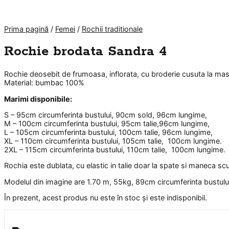
Prima pagină
/
Femei
/
Rochii traditionale
Rochie brodata Sandra 4
Rochie deosebit de frumoasa, inflorata, cu broderie cusuta la mas
Material: bumbac 100%
Marimi disponibile:
S – 95cm circumferinta bustului, 90cm sold, 96cm lungime,
M – 100cm circumferinta bustului, 95cm talie,96cm lungime,
L – 105cm circumferinta bustului, 100cm talie, 96cm lungime,
XL – 110cm circumferinta bustului, 105cm talie, 100cm lungime.
2XL – 115cm circumferinta bustului, 110cm talie, 100cm lungime.
Rochia este dublata, cu elastic in talie doar la spate si maneca scur
Modelul din imagine are 1.70 m, 55kg, 89cm circumferinta bustului
În prezent, acest produs nu este în stoc și este indisponibil.