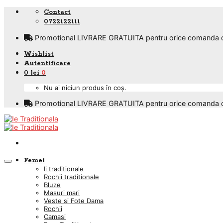
Skip
Contact
to
0722122111
content
Promotional LIVRARE GRATUITA pentru orice comanda care
Wishlist
Autentificare
0
lei
0
Nu ai niciun produs în coș.
Promotional LIVRARE GRATUITA pentru orice comanda care
Femei
Ii traditionale
Rochii traditionale
Bluze
Masuri mari
Veste si Fote Dama
Rochii
Camasi