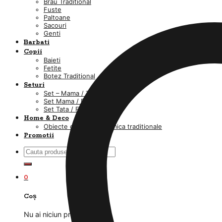
Brau Traditional
Fuste
Paltoane
Sacouri
Genti
Barbati
Copii
Baieti
Fetite
Botez Traditional
Seturi
Set – Mama / Tata / fiica / fiu
Set Mama / Fiica
Set Tata / Fiu
Home & Deco
Obiecte din lut si ceramica traditionale
Promotii
Caută
după:
0
Coș
Nu ai niciun produs în coș.