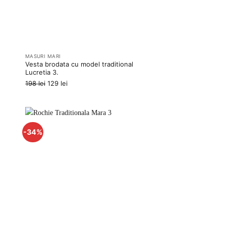
MASURI MARI
Vesta brodata cu model traditional
Lucretia 3.
Prețul
Prețul
198
lei
129
lei
inițial
curent
a
este:
fost:
129 lei.
198 lei.
-34%
uga
Adauga
la
rite
favorite