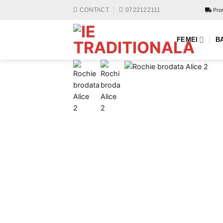
Skip
Prom
CONTACT
0722122111
to
content
FEMEI
B