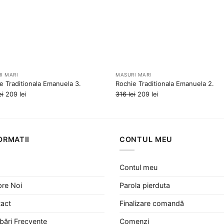
I MARI
MASURI MARI
e Traditionala Emanuela 3.
Rochie Traditionala Emanuela 2.
Prețul
Prețul
Prețul
Prețul
ei
209
lei
316
lei
209
lei
inițial
curent
inițial
curent
a
este:
a
este:
fost:
209 lei.
fost:
209 lei.
350 lei.
316 lei.
ORMATII
CONTUL MEU
Contul meu
re Noi
Parola pierduta
act
Finalizare comandă
ebări Frecvente
Comenzi