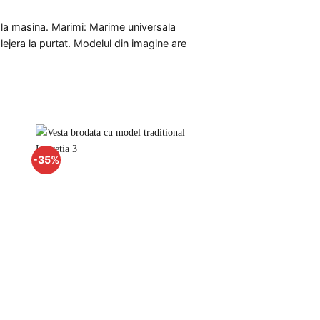
a la masina. Marimi: Marime universala
ejera la purtat. Modelul din imagine are
-35%
uga
Adauga
la
rite
favorite