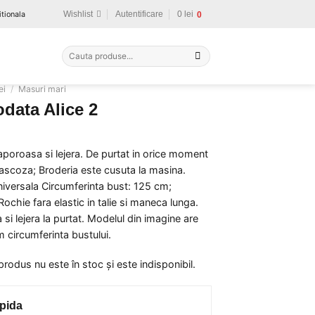
tionala
Wishlist
Autentificare
0
lei
0
Caută
după:
ei
/
Masuri mari
data Alice 2
poroasa si lejera. De purtat in orice moment
: vascoza; Broderia este cusuta la masina.
iversala Circumferinta bust: 125 cm;
chie fara elastic in talie si maneca lunga.
i lejera la purtat. Modelul din imagine are
circumferinta bustului.
produs nu este în stoc și este indisponibil.
pida