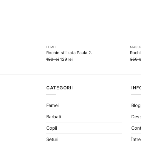
FEMEI
MASUR
Rochie stilizata Paula 2.
Rochi
Prețul
Prețul
180
lei
129
lei
350
l
inițial
curent
a
este:
fost:
129 lei.
180 lei.
CATEGORII
INF
Femei
Blog
Barbati
Desp
Copii
Cont
Seturi
Într