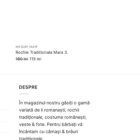
MASURI MARI
Rochie Traditionala Mara 3.
Prețul
Prețul
180
lei
119
lei
inițial
curent
a
este:
fost:
119 lei.
180 lei.
DESPRE
În magazinul nostru găsiți o gamă
variată de ii romanești, rochii
tradiționale, costume românești,
veste & fote. Pentru bărbați vă
încântam cu cămași & brâuri
tradiționale.