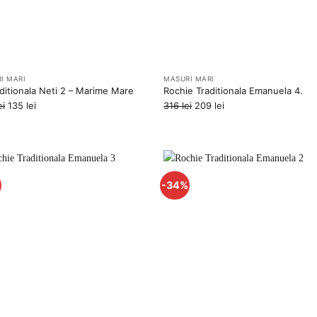
I MARI
MASURI MARI
aditionala Neti 2 – Marime Mare
Rochie Traditionala Emanuela 4.
Prețul
Prețul
Prețul
Prețul
ei
135
lei
316
lei
209
lei
inițial
curent
inițial
curent
a
este:
a
este:
fost:
135 lei.
fost:
209 lei.
204 lei.
316 lei.
%
-34%
Adauga
Ada
la
la
favorite
favo