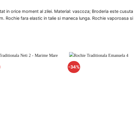
at in orice moment al zilei. Material: vascoza; Broderia este cusut
 Rochie fara elastic in talie si maneca lunga. Rochie vaporoasa si l
-34%
Adauga
Ada
la
la
favorite
favo