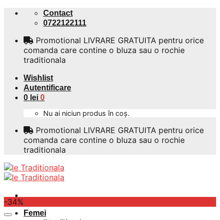
Skip
Contact
to
0722122111
content
Promotional LIVRARE GRATUITA pentru orice
comanda care contine o bluza sau o rochie
traditionala
Wishlist
Autentificare
0
lei
0
Nu ai niciun produs în coș.
Promotional LIVRARE GRATUITA pentru orice
comanda care contine o bluza sau o rochie
traditionala
-34%
Femei