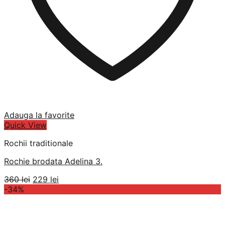
Adauga la favorite
Quick View
Rochii traditionale
Rochie brodata Adelina 3.
Prețul
Prețul
360
lei
229
lei
inițial
curent
-34%
a
este:
fost:
229 lei.
360 lei.