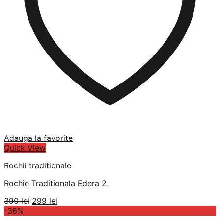
Adauga la favorite
Quick View
Rochii traditionale
Rochie Traditionala Edera 2.
Prețul
Prețul
390
lei
299
lei
inițial
curent
-36%
a
este: