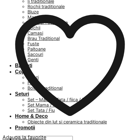
Ii traditionale
Rochii traditionale
Bluze
Masuri mari
Veste si Fote Dama
Rochii
Camasi
Brau Traditional
Fuste
Paltoane
Sacouri
Genti
Barbati
Copii
Baieti
Fetite
Botez Traditional
Seturi
Set – Mama / Tata / fiica / fiu
Set Mama / Fiica
Set Tata / Fiu
Home & Deco
Obiecte din lut si ceramica traditionale
Promotii
Adauga la favorite
Caută