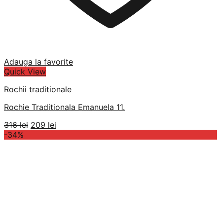
Adauga la favorite
Quick View
Rochii traditionale
Rochie Traditionala Emanuela 11.
Prețul
Prețul
316
lei
209
lei
inițial
curent
-34%
a
este:
fost:
209 lei.
316 lei.