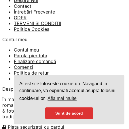
Despre Noi
Contact
Întrebări Frecvente
GDPR
TERMENI SI CONDITII
Politica Cookies
Contul meu
Contul meu
Parola pierduta
Finalizare comandă
Comenzi
Politica de retur
Formular Retur
Acest site foloseste cookie-uri. Navigand in
Despre
continuare, va exprimati acordul asupra folosirii
cookie-urilor.
Afla mai multe
În magazinul nostru găsiți o gamă variată de ii
romanești, rochii tradiționale, costume românești, veste
& fote. Pentru bărbați vă încântam cu cămași & brâuri
Sunt de acord
tradiționale.
Plata securizată cu cardul