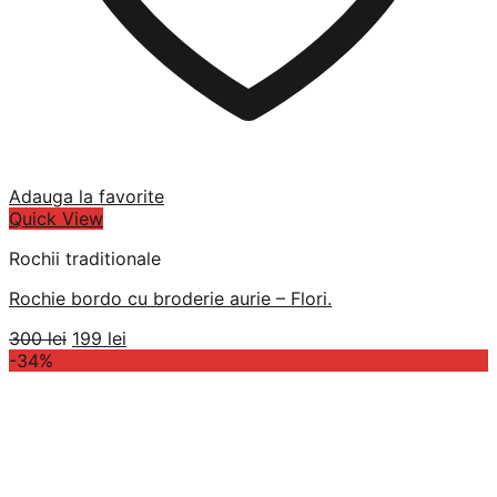
Adauga la favorite
Quick View
Rochii traditionale
Rochie bordo cu broderie aurie – Flori.
Prețul
Prețul
300
lei
199
lei
inițial
curent
-34%
a
este:
fost:
199 lei.
300 lei.