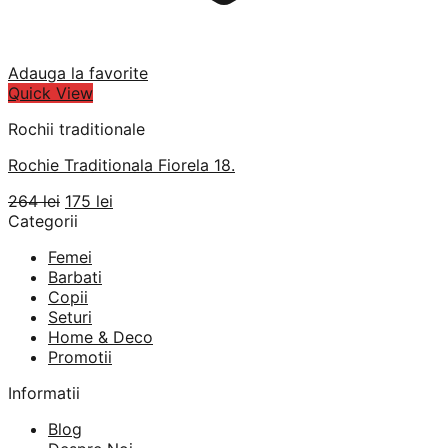
Adauga la favorite
Quick View
Rochii traditionale
Rochie Traditionala Fiorela 18.
Prețul
Prețul
264
lei
175
lei
inițial
curent
Categorii
a
este:
Femei
fost:
175 lei.
Barbati
264 lei.
Copii
Seturi
Home & Deco
Promotii
Informatii
Blog