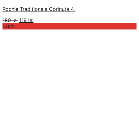
Rochie Traditionala Corinuta 4.
Prețul
Prețul
180
lei
119
lei
inițial
curent
-36%
a
este:
fost:
119 lei.
180 lei.