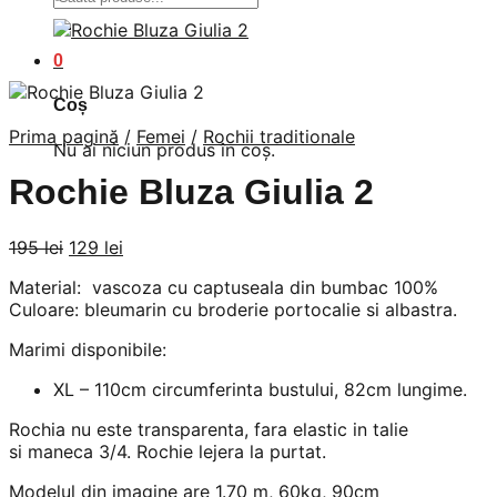
după:
0
Coș
Prima pagină
/
Femei
/
Rochii traditionale
Nu ai niciun produs în coș.
Rochie Bluza Giulia 2
Prețul
Prețul
195
lei
129
lei
inițial
curent
Material: vascoza cu captuseala din bumbac 100%
a
este:
Culoare: bleumarin cu broderie portocalie si albastra.
fost:
129 lei.
195 lei.
Marimi disponibile:
XL – 110cm circumferinta bustului, 82cm lungime.
Rochia nu este transparenta, fara elastic in talie
si maneca 3/4. Rochie lejera la purtat.
Modelul din imagine are 1.70 m, 60kg, 90cm