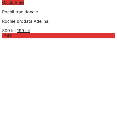
Quick View
Rochii traditionale
Rochie brodata Adelina.
Prețul
Prețul
300
lei
199
lei
inițial
curent
-34%
a
este:
fost:
199 lei.
300 lei.