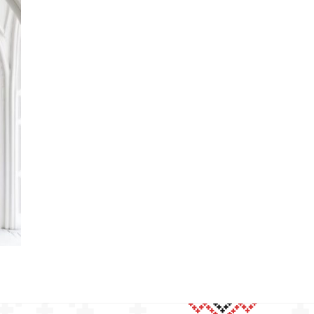
uga
rite