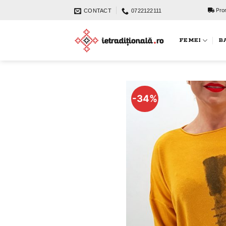
Skip
Prom
CONTACT
0722122111
to
content
FEMEI
B
-34%