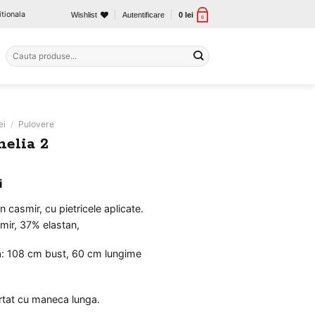
tionala
Wishlist
Autentificare
0
lei
0
Caută
după:
ei
/
Pulovere
nelia 2
ul
Prețul
i
al
curent
n casmir, cu pietricele aplicate.
este:
mir, 37% elastan,
99 lei.
ei.
a: 108 cm bust, 60 cm lungime
urtat cu maneca lunga.