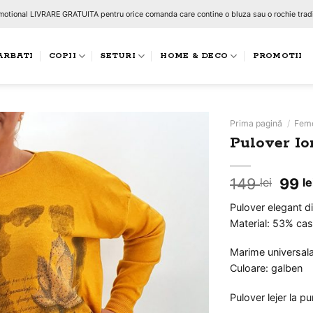
otional LIVRARE GRATUITA pentru orice comanda care contine o bluza sau o rochie tradi
ARBATI
COPII
SETURI
HOME & DECO
PROMOTII
Prima pagină
/
Fem
Pulover Io
Adauga
Preț
149
99
lei
le
la
iniți
favorite
Pulover elegant di
a
Material: 53% cas
fost:
149 l
Marime universal
Culoare: galben
Pulover lejer la p