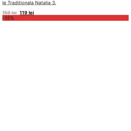
Ie Traditionala Natalia 3.
Prețul
Prețul
159
lei
119
lei
inițial
curent
-35%
a
este:
fost:
119 lei.
159 lei.