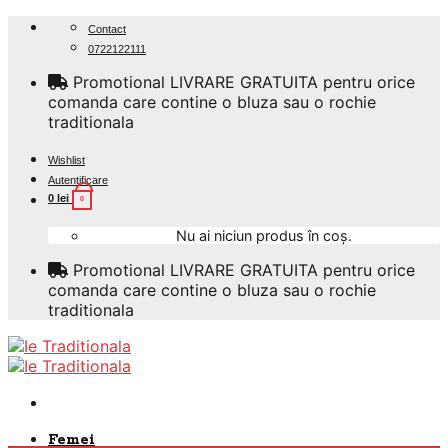
Skip
Contact
to
0722122111
content
Promotional LIVRARE GRATUITA pentru orice
comanda care contine o bluza sau o rochie
traditionala
Wishlist
Autentificare
0
lei
0
Nu ai niciun produs în coș.
Promotional LIVRARE GRATUITA pentru orice
comanda care contine o bluza sau o rochie
traditionala
Femei