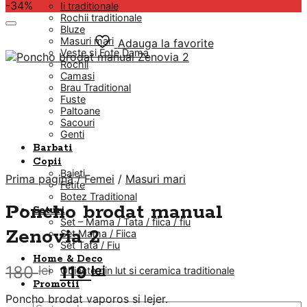
-34%
Ii traditionale
Rochii traditionale
Bluze
Masuri mari
Adauga la favorite
Veste si Fote Dama
Rochii
Camasi
Brau Traditional
Fuste
Paltoane
Sacouri
Genti
Barbati
Copii
Baieti
Prima pagină
/
Femei
/
Masuri mari
Fetite
Botez Traditional
Poncho brodat manual
Seturi
Set – Mama / Tata / fiica / fiu
Zenovia 2
Set Mama / Fiica
Set Tata / Fiu
Home & Deco
Prețul
Prețul
180
119
lei
lei
Obiecte din lut si ceramica traditionale
inițial
curent
Promotii
Poncho brodat vaporos si lejer.
a
este:
Caută