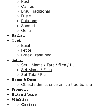
Rochii
Camasi
Brau Traditional
Fuste
Paltoane
Sacouri
Genti
Barbati
Copii
Baieti
Fetite
Botez Traditional
Seturi
Set – Mama / Tata / fiica / fiu
Set Mama / Fiica
Set Tata / Fiu
Home & Deco
Obiecte din lut si ceramica traditionale
Promotii
Autentificare
Wishlist
Contact