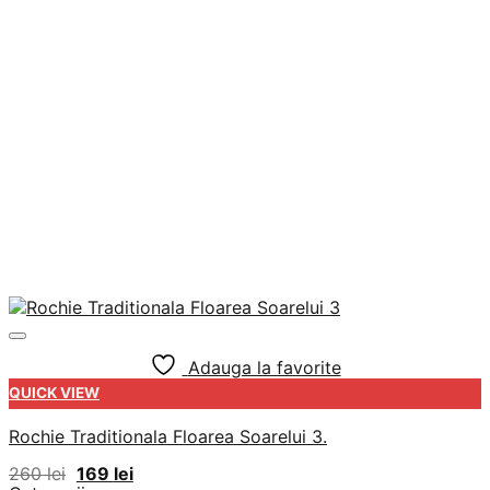
Adauga la favorite
QUICK VIEW
Rochie Traditionala Floarea Soarelui 3.
Prețul
Prețul
260
lei
169
lei
inițial
curent