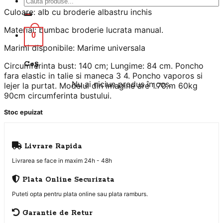
fost:
119 lei.
după:
Culoare: alb cu broderie albastru inchis
180 lei.
Material: bumbac broderie lucrata manual.
0
Marimi disponibile: Marime universala
Coș
Circumferinta bust: 140 cm; Lungime: 84 cm. Poncho
fara elastic in talie si maneca 3 4. Poncho vaporos si
Nu ai niciun produs în coș.
lejer la purtat. Modelul din imagine are 1.70 m 60kg
90cm circumferinta bustului.
Stoc epuizat
Livrare Rapida
Livrarea se face in maxim 24h - 48h
Plata Online Securizata
Puteti opta pentru plata online sau plata ramburs.
Garantie de Retur