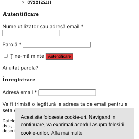
0722122111
Autentificare
Nume utilizator sau adresă email
*
Parolă
*
Ține-mă minte
Autentificare
Ai uitat parola?
Înregistrare
Adresă email
*
Va fi trimisă o legătură la adresa ta de email pentru a
seta o parolă nouă.
Acest site foloseste cookie-uri. Navigand in
Datele dvs. personale vor fi utilizate pentru procesarea comenzii
continuare, va exprimati acordul asupra folosirii
dvs., pentru experiența pe întregul site și pentru alte scopuri
descrise în
politică de confidențialitate
cookie-urilor.
Afla mai multe