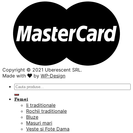
Copyright ©️ 2021 Uberescent SRL.
Made with
by
WP-Design
Caută
după:
Femei
Ii traditionale
Rochii traditionale
Bluze
Masuri mari
Veste si Fote Dama