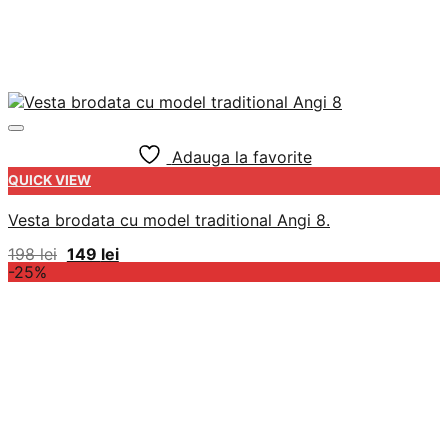
Adauga la favorite
QUICK VIEW
Vesta brodata cu model traditional Angi 8.
Prețul
Prețul
198
lei
149
lei
inițial
curent
-25%
a
este:
fost:
149 lei.
198 lei.