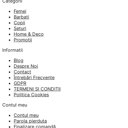
Categorii
a
este:
fost:
169 lei.
Femei
260 lei.
Barbati
Copii
Seturi
Home & Deco
Promotii
Informatii
Blog
Despre Noi
Contact
Întrebări Frecvente
GDPR
TERMENI SI CONDITII
Politica Cookies
Contul meu
Contul meu
Parola pierduta
Finalizare comandă