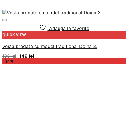
Adauga la favorite
QUICK VIEW
Vesta brodata cu model traditional Doina 3.
Prețul
Prețul
198
lei
149
lei
inițial
curent
-34%
a
este:
fost:
149 lei.
198 lei.