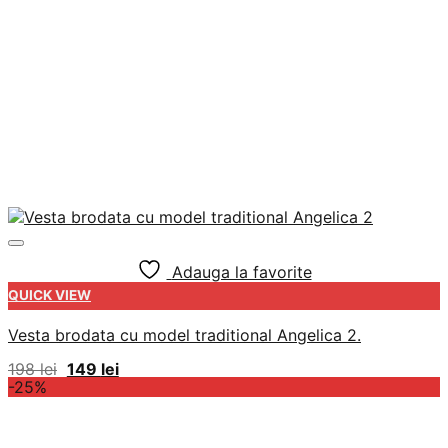
Adauga la favorite
QUICK VIEW
Vesta brodata cu model traditional Angelica 2.
Prețul
Prețul
198
lei
149
lei
inițial
curent
-25%
a
este:
fost:
149 lei.
198 lei.