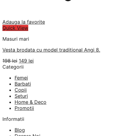
Adauga la favorite
Quick View
Masuri mari
Vesta brodata cu model traditional Angi 8.
Prețul
Prețul
198
lei
149
lei
inițial
curent
Categorii
a
este:
Femei
fost:
149 lei.
Barbati
198 lei.
Copii
Seturi
Home & Deco
Promotii
Informatii
Blog
Despre Noi