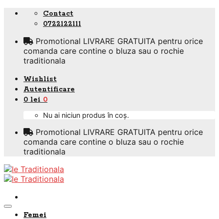
Skip
Contact
to
0722122111
content
Promotional LIVRARE GRATUITA pentru orice
comanda care contine o bluza sau o rochie
traditionala
Wishlist
Autentificare
0
lei
0
Nu ai niciun produs în coș.
Promotional LIVRARE GRATUITA pentru orice
comanda care contine o bluza sau o rochie
traditionala
Femei