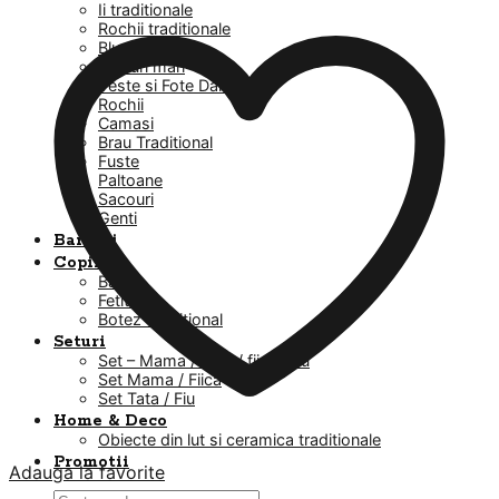
Ii traditionale
Rochii traditionale
Bluze
Masuri mari
Veste si Fote Dama
Rochii
Camasi
Brau Traditional
Fuste
Paltoane
Sacouri
Genti
Barbati
Copii
Baieti
Fetite
Botez Traditional
Seturi
Set – Mama / Tata / fiica / fiu
Set Mama / Fiica
Set Tata / Fiu
Home & Deco
Obiecte din lut si ceramica traditionale
Promotii
Adauga la favorite