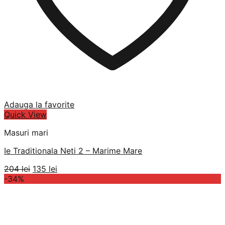
Adauga la favorite
Quick View
Masuri mari
Ie Traditionala Neti 2 – Marime Mare
Prețul
Prețul
204
lei
135
lei
inițial
curent
-34%
a
este:
fost:
135 lei.
204 lei.