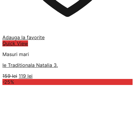
Adauga la favorite
Quick View
Masuri mari
Ie Traditionala Natalia 3.
Prețul
Prețul
159
lei
119
lei
inițial
curent
-25%
a
este:
fost:
119 lei.
159 lei.