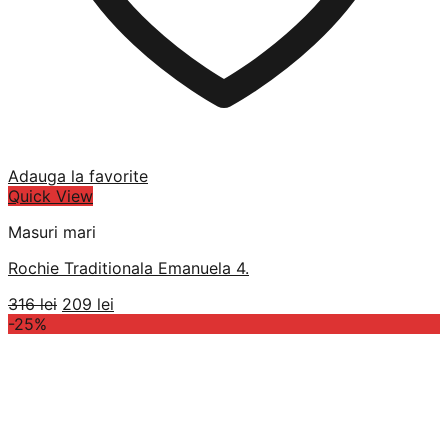
Adauga la favorite
Quick View
Masuri mari
Rochie Traditionala Emanuela 4.
Prețul
Prețul
316
lei
209
lei
inițial
curent
-25%
a
este:
fost:
209 lei.
316 lei.