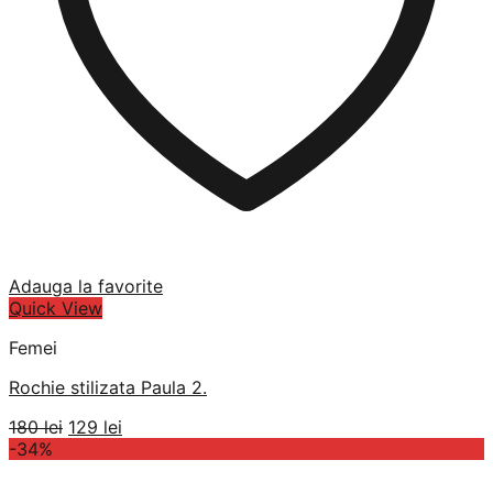
Adauga la favorite
Quick View
Femei
Rochie stilizata Paula 2.
Prețul
Prețul
180
lei
129
lei
inițial
curent
-34%
a
este:
fost:
129 lei.