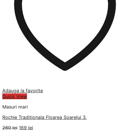
Adauga la favorite
Quick View
Masuri mari
Rochie Traditionala Floarea Soarelui 3.
Prețul
Prețul
260
lei
169
lei