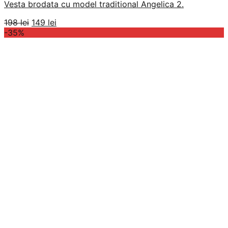
Vesta brodata cu model traditional Angelica 2.
Prețul
Prețul
198
lei
149
lei
inițial
curent
-35%
a
este:
fost:
149 lei.
198 lei.