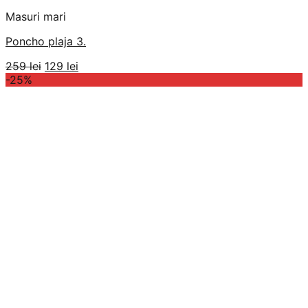
Masuri mari
Poncho plaja 3.
Prețul
Prețul
259
lei
129
lei
inițial
curent
-25%
a
este:
fost:
129 lei.
259 lei.