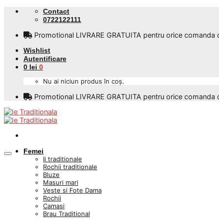
Skip
Contact
to
0722122111
content
Promotional LIVRARE GRATUITA pentru orice comanda care
Wishlist
Autentificare
0
lei
0
Nu ai niciun produs în coș.
Promotional LIVRARE GRATUITA pentru orice comanda care
Femei
Ii traditionale
Rochii traditionale
Bluze
Masuri mari
Veste si Fote Dama
Rochii
Camasi
Brau Traditional