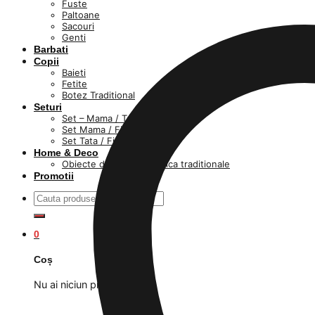
Fuste
Paltoane
Sacouri
Genti
Barbati
Copii
Baieti
Fetite
Botez Traditional
Seturi
Set – Mama / Tata / fiica / fiu
Set Mama / Fiica
Set Tata / Fiu
Home & Deco
Obiecte din lut si ceramica traditionale
Promotii
Caută
după:
0
Coș
Nu ai niciun produs în coș.