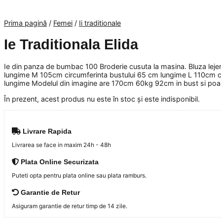
Prima pagină
/
Femei
/
Ii traditionale
Ie Traditionala Elida
Ie din panza de bumbac 100 Broderie cusuta la masina. Bluza lejera
lungime M 105cm circumferinta bustului 65 cm lungime L 110cm ci
lungime Modelul din imagine are 170cm 60kg 92cm in bust si poa
În prezent, acest produs nu este în stoc și este indisponibil.
Livrare Rapida
Livrarea se face in maxim 24h - 48h
Plata Online Securizata
Puteti opta pentru plata online sau plata ramburs.
Garantie de Retur
Asiguram garantie de retur timp de 14 zile.