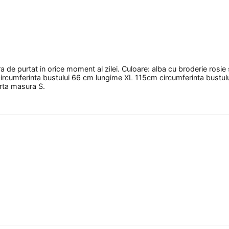
 de purtat in orice moment al zilei. Culoare: alba cu broderie rosie
rcumferinta bustului 66 cm lungime XL 115cm circumferinta bustul
rta masura S.