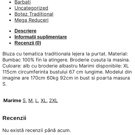
Barbati
Uncategorized
Botez Traditional
Mega Reduceri
Descriere
Informații suplimentare
Recenzii (0)
Bluza cu tematica traditionala lejera la purtat. Material:
Bumbac 100% fin la atingere. Broderie cusuta la masina.
Culoare: alb cu broderie albastru Marimi disponibile: XL
115cm circumferinta bustului 67 cm lungime. Modelul din
imagine are 170cm 60kg 92cm in bust si poarta masura
S.
Marime
S
,
M
,
L
,
XL
,
2XL
Recenzii
Nu există recenzii până acum.