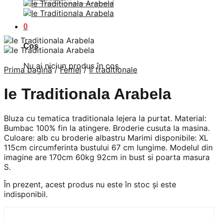
după:
0
Coș
Nu ai niciun produs în coș.
Prima pagină
/
Femei
/
Ii traditionale
Ie Traditionala Arabela
Bluza cu tematica traditionala lejera la purtat. Material:
Bumbac 100% fin la atingere. Broderie cusuta la masina.
Culoare: alb cu broderie albastru Marimi disponibile: XL
115cm circumferinta bustului 67 cm lungime. Modelul din
imagine are 170cm 60kg 92cm in bust si poarta masura
S.
În prezent, acest produs nu este în stoc și este
indisponibil.