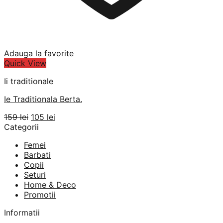
Adauga la favorite
Quick View
Ii traditionale
Ie Traditionala Berta.
Prețul
Prețul
159
lei
105
lei
inițial
curent
Categorii
a
este:
Femei
fost:
105 lei.
Barbati
159 lei.
Copii
Seturi
Home & Deco
Promotii
Informatii