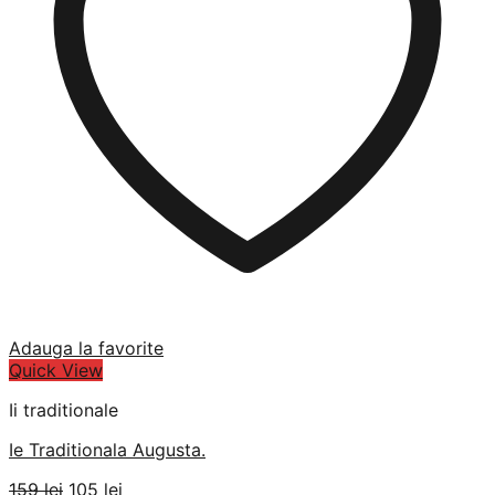
Adauga la favorite
Quick View
Ii traditionale
Ie Traditionala Augusta.
Prețul
Prețul
159
lei
105
lei