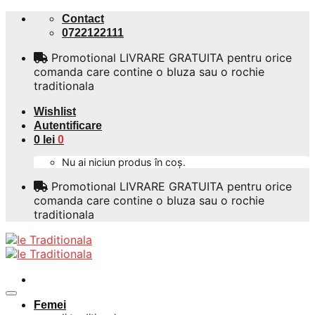
Skip
Contact
to
0722122111
content
Promotional LIVRARE GRATUITA pentru orice
comanda care contine o bluza sau o rochie
traditionala
Wishlist
Autentificare
0
lei
0
Nu ai niciun produs în coș.
Promotional LIVRARE GRATUITA pentru orice
comanda care contine o bluza sau o rochie
traditionala
Femei