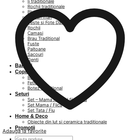
Ii traditionale
Rochii traditionale
Bluze
Masuri mari
Veste si Fote Dama
Rochii
Camasi
Brau Traditional
Fuste
Paltoane
Sacouri
Genti
Barbati
Copii
Baieti
Fetite
Botez Traditional
Seturi
Set – Mama / Tata / fiica / fiu
Set Mama / Fiica
Set Tata / Fiu
Home & Deco
Obiecte din lut si ceramica traditionale
Promotii
Adauga la favorite
Caută