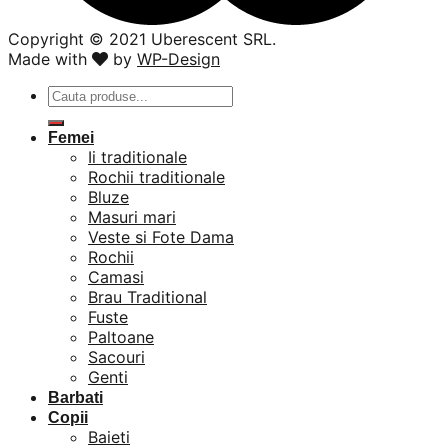
Copyright ©️ 2021 Uberescent SRL.
Made with
by
WP-Design
Caută
după:
Femei
Ii traditionale
Rochii traditionale
Bluze
Masuri mari
Veste si Fote Dama
Rochii
Camasi
Brau Traditional
Fuste
Paltoane
Sacouri
Genti
Barbati
Copii
Baieti