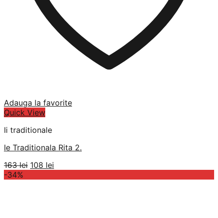
Adauga la favorite
Quick View
Ii traditionale
Ie Traditionala Rita 2.
Prețul
Prețul
163
lei
108
lei
inițial
curent
-34%
a
este:
fost:
108 lei.
163 lei.