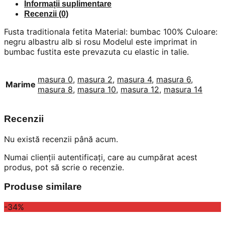
Informații suplimentare
Recenzii (0)
Fusta traditionala fetita Material: bumbac 100% Culoare:
negru albastru alb si rosu Modelul este imprimat in
bumbac fustita este prevazuta cu elastic in talie.
masura 0
,
masura 2
,
masura 4
,
masura 6
,
Marime
masura 8
,
masura 10
,
masura 12
,
masura 14
Recenzii
Nu există recenzii până acum.
Numai clienții autentificați, care au cumpărat acest
produs, pot să scrie o recenzie.
Produse similare
-34%