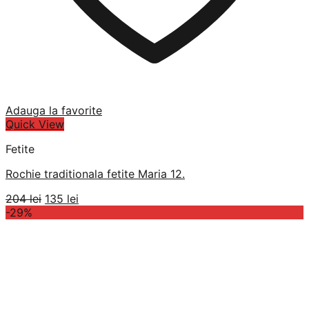
Adauga la favorite
Quick View
Fetite
Rochie traditionala fetite Maria 12.
Prețul
Prețul
204
lei
135
lei
inițial
curent
-29%
a
este:
fost:
135 lei.
204 lei.