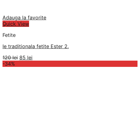
Adauga la favorite
Quick View
Fetite
Ie traditionala fetite Ester 2.
Prețul
Prețul
120
lei
85
lei
inițial
curent
-34%
a
este:
fost:
85 lei.
120 lei.