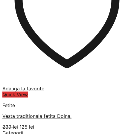
Adauga la favorite
Quick View
Fetite
Vesta traditionala fetita Doina.
Prețul
Prețul
239
lei
125
lei
inițial
curent
Categorii