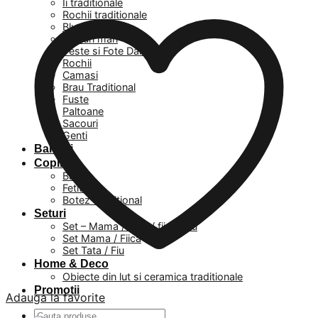
Ii traditionale
Rochii traditionale
Bluze
Masuri mari
Veste si Fote Dama
Rochii
Camasi
Brau Traditional
Fuste
Paltoane
Sacouri
Genti
Barbati
Copii
Baieti
Fetite
Botez Traditional
Seturi
Set – Mama / Tata / fiica / fiu
Set Mama / Fiica
Set Tata / Fiu
Home & Deco
Obiecte din lut si ceramica traditionale
Promotii
Adauga la favorite
Caută