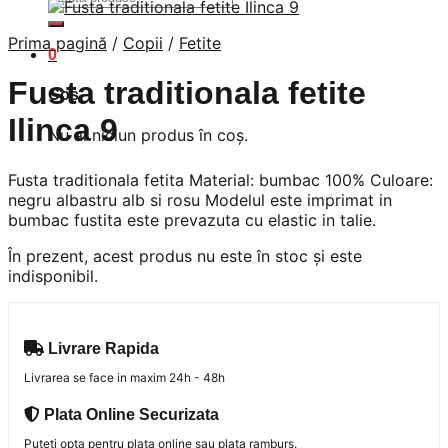
după:
Prima pagină
/
Copii
/
Fetite
0
Fusta traditionala fetite
Coș
Ilinca 9
Nu ai niciun produs în coș.
Fusta traditionala fetita Material: bumbac 100% Culoare:
negru albastru alb si rosu Modelul este imprimat in
bumbac fustita este prevazuta cu elastic in talie.
În prezent, acest produs nu este în stoc și este
indisponibil.
Livrare Rapida
Livrarea se face in maxim 24h - 48h
Plata Online Securizata
Puteti opta pentru plata online sau plata ramburs.