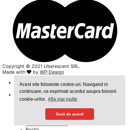
Copyright ©️ 2021 Uberescent SRL.
Made with
by
WP-Design
Caută
Acest site foloseste cookie-uri. Navigand in
după:
continuare, va exprimati acordul asupra folosirii
Femei
cookie-urilor.
Afla mai multe
Ii traditionale
Rochii traditionale
Bluze
Sunt de acord
Masuri mari
Veste si Fote Dama
Rochii