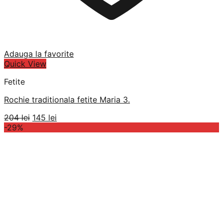
Adauga la favorite
Quick View
Fetite
Rochie traditionala fetite Maria 3.
Prețul
Prețul
204
lei
145
lei
inițial
curent
-29%
a
este:
fost:
145 lei.
204 lei.