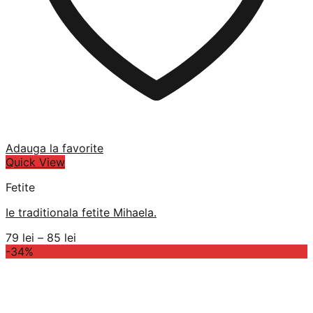
Adauga la favorite
Quick View
Fetite
Ie traditionala fetite Mihaela.
Interval
79
lei
–
85
lei
de
-34%
prețuri:
79 lei
până
la