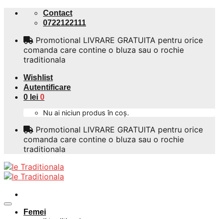
Skip
Contact
to
0722122111
content
Promotional LIVRARE GRATUITA pentru orice
comanda care contine o bluza sau o rochie
traditionala
Wishlist
Autentificare
0
lei
0
Nu ai niciun produs în coș.
Promotional LIVRARE GRATUITA pentru orice
comanda care contine o bluza sau o rochie
traditionala
Femei