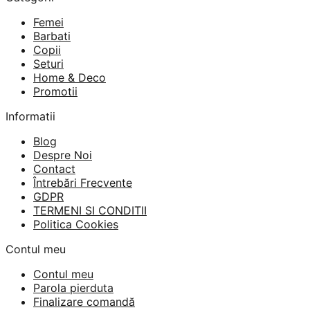
a
este:
Femei
fost:
125 lei.
Barbati
239 lei.
Copii
Seturi
Home & Deco
Promotii
Informatii
Blog
Despre Noi
Contact
Întrebări Frecvente
GDPR
TERMENI SI CONDITII
Politica Cookies
Contul meu
Contul meu
Parola pierduta
Finalizare comandă