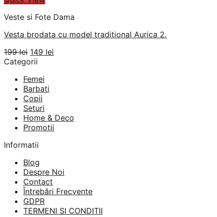
Veste si Fote Dama
Vesta brodata cu model traditional Aurica 2.
Prețul
Prețul
199
lei
149
lei
inițial
curent
Categorii
a
este:
Femei
fost:
149 lei.
Barbati
199 lei.
Copii
Seturi
Home & Deco
Promotii
Informatii
Blog
Despre Noi
Contact
Întrebări Frecvente
GDPR
TERMENI SI CONDITII