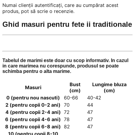
Numai clienții autentificați, care au cumpărat acest
produs, pot să scrie o recenzie.
Ghid masuri pentru fete ii traditionale
Tabelul de marimi este doar cu scop informativ. In cazul
in care marimea nu corespunde, produsul se poate
schimba pentru o alta marime.
Bust
Lungime bluza
Masuri
(cm)
(cm)
0 (pentru nou nascuti)
60-66
40-42
2 (pentru copii 0-2 ani)
70
44
4 (pentru copii 2-4 ani)
72
47
6 (pentru copii 4-6 ani)
78
47
8 (pentru copii 6-8 ani)
82
47
10 (pentru copii 8-10