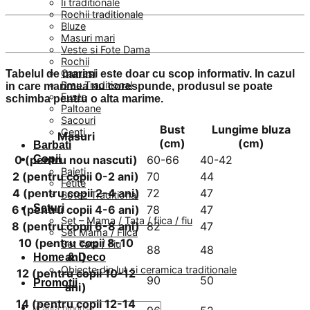
Ii traditionale
Rochii traditionale
Bluze
Masuri mari
Veste si Fote Dama
Rochii
Camasi
Tabelul de marimi este doar cu scop informativ. In cazul
Brau Traditional
in care marimea nu corespunde, produsul se poate
Fuste
schimba pentru o alta marime.
Paltoane
Sacouri
Bust
Lungime bluza
Genti
Masuri
(cm)
(cm)
Barbati
0 (pentru nou nascuti)
60-66
40-42
Copii
Baieti
2 (pentru copii 0-2 ani)
70
44
Fetite
4 (pentru copii 2-4 ani)
72
47
Botez Traditional
Seturi
6 (pentru copii 4-6 ani)
78
47
Set – Mama / Tata / fiica / fiu
8 (pentru copii 6-8 ani)
82
47
Set Mama / Fiica
10 (pentru copii 8-10
Set Tata / Fiu
88
48
ani)
Home & Deco
Obiecte din lut si ceramica traditionale
12 (pentru copii 10-12
90
50
Promotii
ani)
14 (pentru copii 12-14
Caută