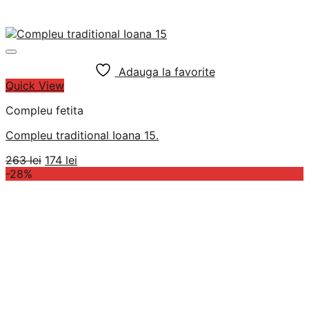
Adauga la favorite
Quick View
Compleu fetita
Compleu traditional Ioana 15.
Prețul
Prețul
263
lei
174
lei
inițial
curent
-28%
a
este:
fost:
174 lei.
263 lei.