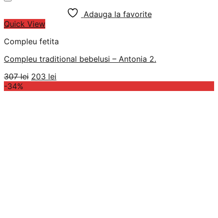
Adauga la favorite
Quick View
Compleu fetita
Compleu traditional bebelusi – Antonia 2.
Prețul
Prețul
307
lei
203
lei
inițial
curent
-34%
a
este:
fost:
203 lei.
307 lei.