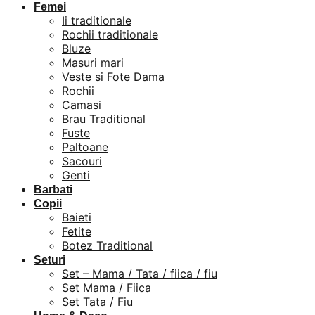
Femei
Ii traditionale
Rochii traditionale
Bluze
Masuri mari
Veste si Fote Dama
Rochii
Camasi
Brau Traditional
Fuste
Paltoane
Sacouri
Genti
Barbati
Copii
Baieti
Fetite
Botez Traditional
Seturi
Set – Mama / Tata / fiica / fiu
Set Mama / Fiica
Set Tata / Fiu