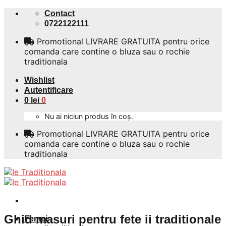
Skip
Contact
to
0722122111
content
Promotional LIVRARE GRATUITA pentru orice
comanda care contine o bluza sau o rochie
traditionala
Wishlist
Autentificare
0
lei
0
Nu ai niciun produs în coș.
Promotional LIVRARE GRATUITA pentru orice
comanda care contine o bluza sau o rochie
traditionala
Ghid masuri pentru fete ii traditionale
Femei