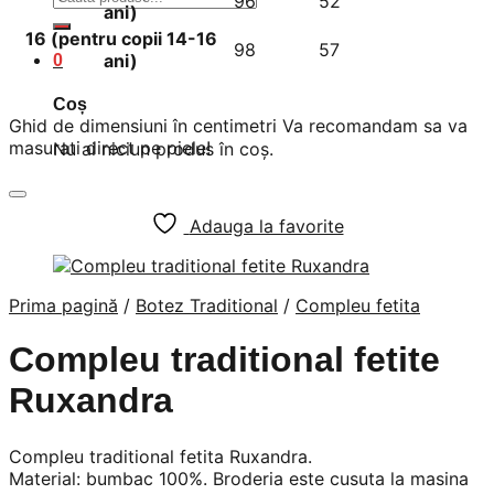
96
52
ani)
după:
16 (pentru copii 14-16
98
57
ani)
0
Coș
Ghid de dimensiuni în centimetri Va recomandam sa va
masurati direct pe piele!
Nu ai niciun produs în coș.
Adauga la favorite
Prima pagină
/
Botez Traditional
/
Compleu fetita
Compleu traditional fetite
Ruxandra
Compleu traditional fetita Ruxandra.
Material: bumbac 100%. Broderia este cusuta la masina