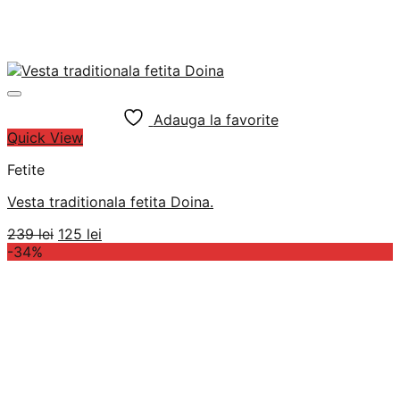
Adauga la favorite
Quick View
Fetite
Vesta traditionala fetita Doina.
Prețul
Prețul
239
lei
125
lei
inițial
curent
-34%
a
este:
fost:
125 lei.
239 lei.