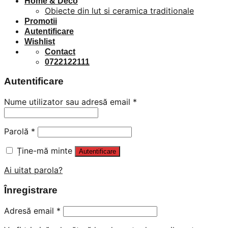
Home & Deco
Obiecte din lut si ceramica traditionale
Promotii
Autentificare
Wishlist
Contact
0722122111
Autentificare
Nume utilizator sau adresă email
*
Parolă
*
Ține-mă minte
Autentificare
Ai uitat parola?
Înregistrare
Adresă email
*