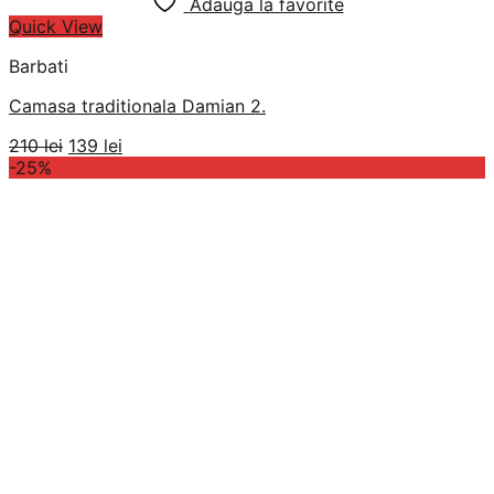
Adauga la favorite
Quick View
Barbati
Camasa traditionala Damian 2.
Prețul
Prețul
210
lei
139
lei
inițial
curent
-25%
a
este:
fost:
139 lei.
210 lei.