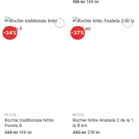
Prețul
Prețul
195
lei
149
lei
inițial
curent
inițial
curent
a
este:
a
este:
fost:
125 lei.
fost:
149 lei.
239 lei.
195 lei.
-34%
-37%
Adauga
Adauga
la
la
favorite
favorite
FETITE
FETITE
Rochie traditionala fetite
Rochie fetite Anabela 2 de la 1
Fiorela 6.
la 8 ani.
Prețul
Prețul
Prețul
Prețul
225
lei
149
lei
350
lei
219
lei
inițial
curent
inițial
curent