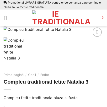
Skip
Promotional LIVRARE GRATUITA pentru orice comanda care contine o
bluza sau o rochie traditionala
to
content
0
Adauga
la
favorite
Prima pagină
/
Copii
/
Fetite
Compleu traditional fetite Natalia 3
Compleu fetite traditionala bluza si fusta