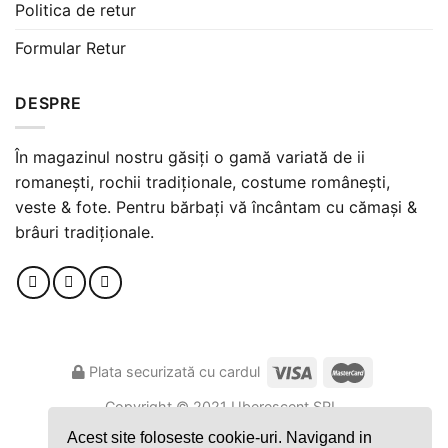
Politica de retur
Formular Retur
DESPRE
În magazinul nostru găsiți o gamă variată de ii
romanești, rochii tradiționale, costume românești,
veste & fote. Pentru bărbați vă încântam cu cămași &
brâuri tradiționale.
Plata securizată cu cardul
Copyright ©️ 2021 Uberescent SRL.
Made with
by
WP-Design
Acest site foloseste cookie-uri. Navigand in