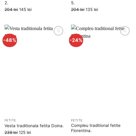
2.
5.
Prețul
Prețul
Prețul
Prețul
204
lei
145
lei
204
lei
135
lei
inițial
curent
inițial
curent
a
este:
a
este:
fost:
145 lei.
fost:
135 lei.
204 lei.
204 lei.
-48%
-24%
Adauga
Adauga
la
la
favorite
favorite
FETITE
FETITE
Compleu traditional fetite
Vesta traditionala fetita Doina.
Florentina.
Prețul
Prețul
239
lei
125
lei