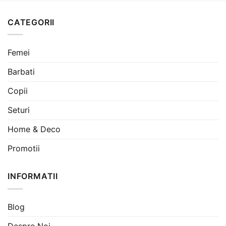
fost:
198 lei.
180 lei.
299 lei.
CATEGORII
Femei
Barbati
Copii
Seturi
Home & Deco
Promotii
INFORMATII
Blog
Despre Noi