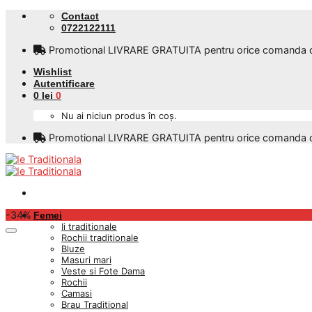
Skip
Contact
to
0722122111
content
Promotional LIVRARE GRATUITA pentru orice comanda care
Wishlist
Autentificare
0
lei
0
Nu ai niciun produs în coș.
Promotional LIVRARE GRATUITA pentru orice comanda care
-34%
Femei
Ii traditionale
Rochii traditionale
Bluze
Masuri mari
Veste si Fote Dama
Rochii
Camasi
Brau Traditional