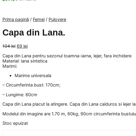
Prima pagină
/
Femei
/
Pulovere
Capa din Lana.
Prețul
Prețul
104
lei
69
lei
inițial
curent
Capa din Lana pentru sezonul toamna-iarna, lejer, fara inchidere
a
este:
Material: lana sintetica
fost:
69 lei.
Marimi:
104 lei.
Marime universala
– Circumferinta bust: 170cm;
– Lungime: 60cm
Capa din Lana placut la atingere. Capa din Lana calduros si lejer la
Modelul din imagine are 1.70 m, 60kg, 90cm circumferinta bustulu
Stoc epuizat