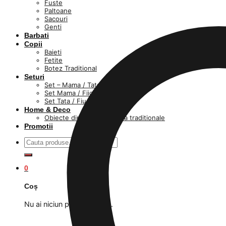
Fuste
Paltoane
Sacouri
Genti
Barbati
Copii
Baieti
Fetite
Botez Traditional
Seturi
Set – Mama / Tata / fiica / fiu
Set Mama / Fiica
Set Tata / Fiu
Home & Deco
Obiecte din lut si ceramica traditionale
Promotii
Caută
după:
0
Coș
Nu ai niciun produs în coș.