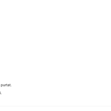
 purtat.
i.