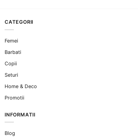
a
este:
a
este:
fost:
119 lei.
fost:
119 lei.
180 lei.
180 lei.
CATEGORII
Femei
Barbati
Copii
Seturi
Home & Deco
Promotii
INFORMATII
Blog