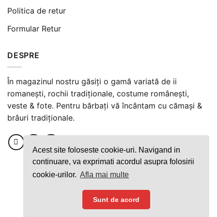
Politica de retur
Formular Retur
DESPRE
În magazinul nostru găsiți o gamă variată de ii
romanești, rochii tradiționale, costume românești,
veste & fote. Pentru bărbați vă încântam cu cămași &
brâuri tradiționale.
Acest site foloseste cookie-uri. Navigand in
continuare, va exprimati acordul asupra folosirii
cookie-urilor.
Afla mai multe
Plata securizată cu cardul
Sunt de acord
Copyright ©️ 2021 Uberescent SRL.
Made with
by
WP-Design