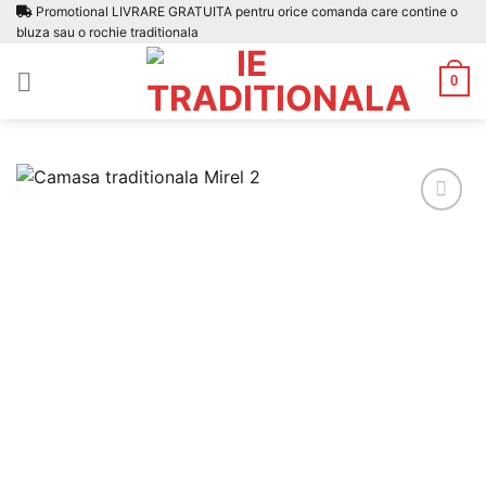
Skip
Promotional LIVRARE GRATUITA pentru orice comanda care contine o
bluza sau o rochie traditionala
to
content
0
Adauga
la
favorite