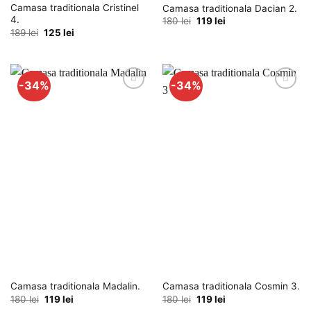
Camasa traditionala Cristinel
Camasa traditionala Dacian 2.
4.
Prețul
Prețul
180
lei
119
lei
inițial
curent
Prețul
Prețul
189
lei
125
lei
a
este:
inițial
curent
fost:
119 lei.
a
este:
180 lei.
fost:
125 lei.
189 lei.
-34%
-34%
Adauga
Adauga
la
la
favorite
favorite
Camasa traditionala Madalin.
Camasa traditionala Cosmin 3.
Prețul
Prețul
Prețul
Prețul
180
lei
119
lei
180
lei
119
lei
inițial
curent
inițial
curent