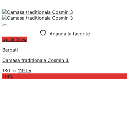
Adauga la favorite
Quick View
Barbati
Camasa traditionala Cosmin 3.
Prețul
Prețul
180
lei
119
lei
inițial
curent
-19%
a
este:
fost:
119 lei.
180 lei.