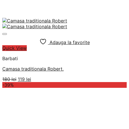
Adauga la favorite
Quick View
Barbati
Camasa traditionala Robert.
Prețul
Prețul
180
lei
119
lei
inițial
curent
-39%
a
este:
fost:
119 lei.
180 lei.