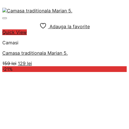
Adauga la favorite
Quick View
Camasi
Camasa traditionala Marian 5.
Prețul
Prețul
159
lei
129
lei
inițial
curent
-21%
a
este:
fost:
129 lei.
159 lei.