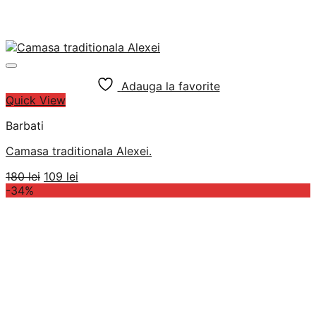
Adauga la favorite
Quick View
Barbati
Camasa traditionala Alexei.
Prețul
Prețul
180
lei
109
lei
inițial
curent
-34%
a
este:
fost:
109 lei.
180 lei.