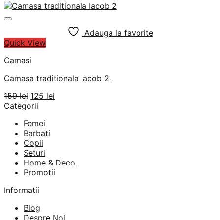
Adauga la favorite
Quick View
Camasi
Camasa traditionala Iacob 2.
Prețul
Prețul
159
lei
125
lei
inițial
curent
Categorii
a
este:
Femei
fost:
125 lei.
Barbati
159 lei.
Copii
Seturi
Home & Deco
Promotii
Informatii
Blog
Despre Noi