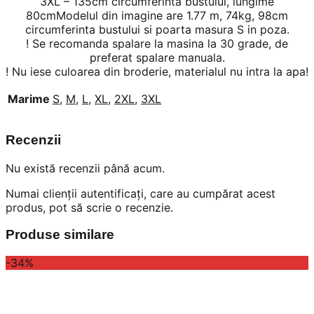
3XL – 135cm circumferinta bustului, lungime
80cmModelul din imagine are 1.77 m, 74kg, 98cm
circumferinta bustului si poarta masura S in poza.
! Se recomanda spalare la masina la 30 grade, de
preferat spalare manuala.
! Nu iese culoarea din broderie, materialul nu intra la apa!
Marime
S
,
M
,
L
,
XL
,
2XL
,
3XL
Recenzii
Nu există recenzii până acum.
Numai clienții autentificați, care au cumpărat acest
produs, pot să scrie o recenzie.
Produse similare
-34%