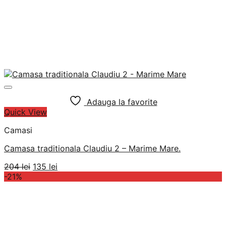
Adauga la favorite
Quick View
Camasi
Camasa traditionala Claudiu 2 – Marime Mare.
Prețul
Prețul
204
lei
135
lei
inițial
curent
-21%
a
este:
fost:
135 lei.
204 lei.