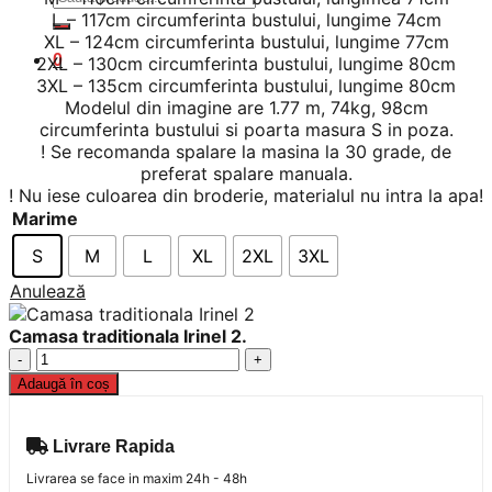
după:
L – 117cm circumferinta bustului, lungime 74cm
XL – 124cm circumferinta bustului, lungime 77cm
0
2XL – 130cm circumferinta bustului, lungime 80cm
3XL – 135cm circumferinta bustului, lungime 80cm
Modelul din imagine are 1.77 m, 74kg, 98cm
circumferinta bustului si poarta masura S in poza.
! Se recomanda spalare la masina la 30 grade, de
preferat spalare manuala.
! Nu iese culoarea din broderie, materialul nu intra la apa!
Marime
S
M
L
XL
2XL
3XL
Anulează
Camasa traditionala Irinel 2.
Cantitate
Camasa
Adaugă în coș
traditionala
Irinel
2.
Livrare Rapida
Livrarea se face in maxim 24h - 48h