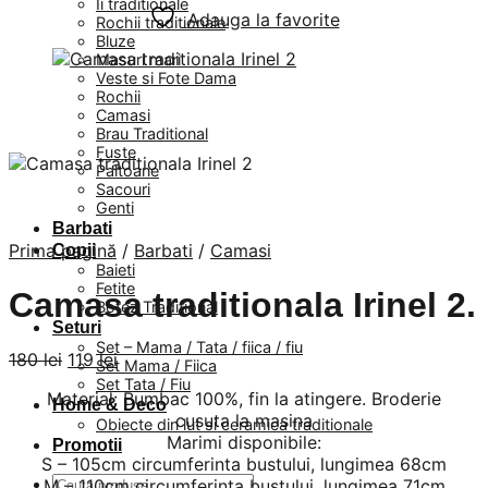
Ii traditionale
Adauga la favorite
Rochii traditionale
Bluze
Masuri mari
Veste si Fote Dama
Rochii
Camasi
Brau Traditional
Fuste
Paltoane
Sacouri
Genti
Barbati
Prima pagină
/
Barbati
/
Camasi
Copii
Baieti
Fetite
Camasa traditionala Irinel 2.
Botez Traditional
Seturi
Set – Mama / Tata / fiica / fiu
Prețul
Prețul
180
lei
119
lei
Set Mama / Fiica
inițial
curent
Set Tata / Fiu
Material: Bumbac 100%, fin la atingere. Broderie
a
este:
Home & Deco
cusuta la masina
fost:
119 lei.
Obiecte din lut si ceramica traditionale
Marimi disponibile:
180 lei.
Promotii
S – 105cm circumferinta bustului, lungimea 68cm
Caută
M – 110cm circumferinta bustului, lungimea 71cm