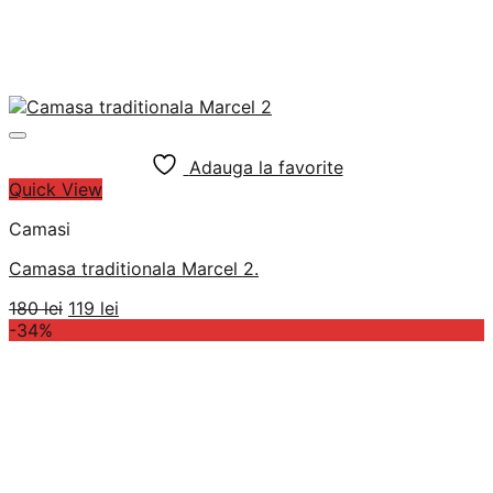
Adauga la favorite
Quick View
Camasi
Camasa traditionala Marcel 2.
Prețul
Prețul
180
lei
119
lei
inițial
curent
-34%
a
este:
fost:
119 lei.
180 lei.