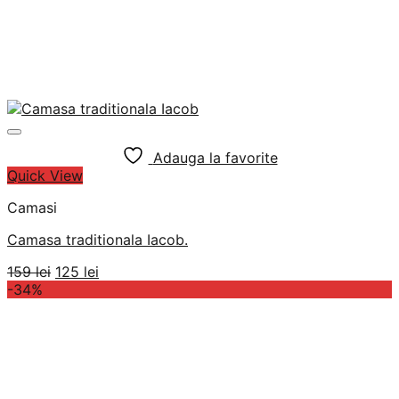
Adauga la favorite
Quick View
Camasi
Camasa traditionala Iacob.
Prețul
Prețul
159
lei
125
lei
inițial
curent
-34%
a
este:
fost:
125 lei.
159 lei.