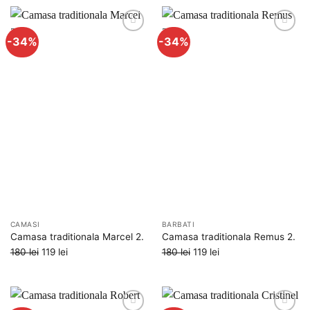
-34%
-34%
Adauga
Adauga
la
la
favorite
favorite
CAMASI
BARBATI
Camasa traditionala Marcel 2.
Camasa traditionala Remus 2.
Prețul
Prețul
Prețul
Prețul
180
lei
119
lei
180
lei
119
lei
inițial
curent
inițial
curent
a
este:
a
este:
fost:
119 lei.
fost:
119 lei.
180 lei.
180 lei.