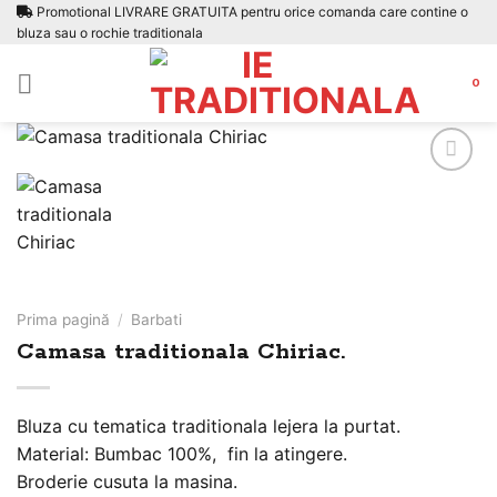
Skip
Promotional LIVRARE GRATUITA pentru orice comanda care contine o
bluza sau o rochie traditionala
to
content
0
Adauga
la
favorite
Prima pagină
/
Barbati
Camasa traditionala Chiriac.
Bluza cu tematica traditionala lejera la purtat.
Material: Bumbac 100%, fin la atingere.
Broderie cusuta la masina.