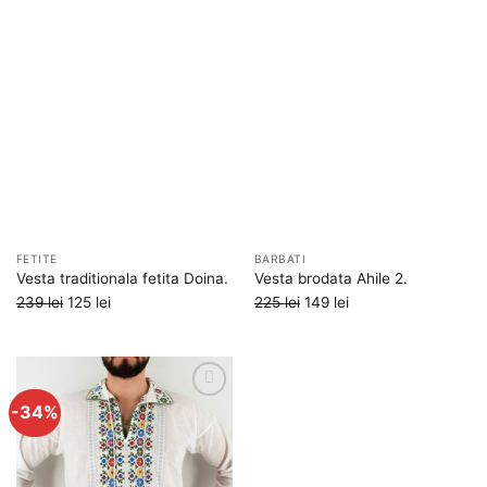
Adauga
Adauga
la
la
favorite
favorite
FETITE
BARBATI
Vesta traditionala fetita Doina.
Vesta brodata Ahile 2.
Prețul
Prețul
Prețul
Prețul
239
lei
125
lei
225
lei
149
lei
inițial
curent
inițial
curent
a
este:
a
este:
fost:
125 lei.
fost:
149 lei.
239 lei.
225 lei.
-34%
Adauga
la