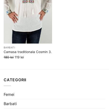
favorite
BARBATI
Camasa traditionala Cosmin 3.
Prețul
Prețul
180
lei
119
lei
inițial
curent
a
este:
fost:
119 lei.
180 lei.
CATEGORII
Femei
Barbati