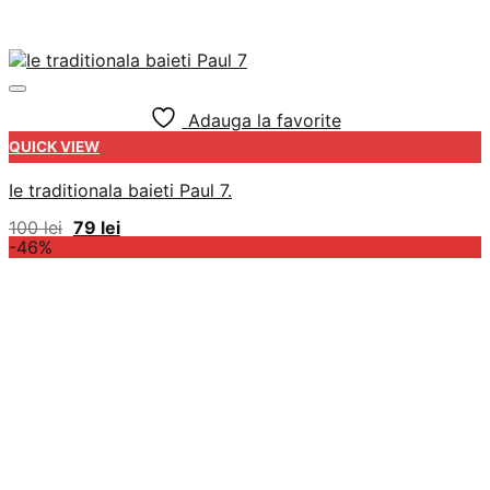
Adauga la favorite
QUICK VIEW
Ie traditionala baieti Paul 7.
Prețul
Prețul
100
lei
79
lei
inițial
curent
-46%
a
este:
fost:
79 lei.
100 lei.