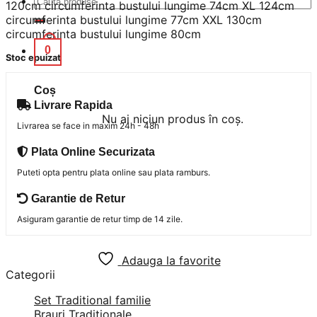
134 lei.
120cm circumferinta bustului lungime 74cm XL 124cm
după:
circumferinta bustului lungime 77cm XXL 130cm
circumferinta bustului lungime 80cm
0
Stoc epuizat
Coș
Livrare Rapida
Nu ai niciun produs în coș.
Livrarea se face in maxim 24h - 48h
Plata Online Securizata
Puteti opta pentru plata online sau plata ramburs.
Garantie de Retur
Asiguram garantie de retur timp de 14 zile.
Adauga la favorite
Categorii
Set Traditional familie
Brauri Traditionale