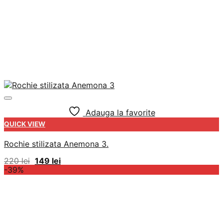
Adauga la favorite
QUICK VIEW
Rochie stilizata Anemona 3.
Prețul
Prețul
220
lei
149
lei
inițial
curent
-39%
a
este:
fost:
149 lei.
220 lei.