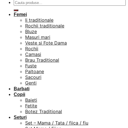
Caută
după:
Femei
Ii traditionale
Rochii traditionale
Bluze
Masuri mari
Veste si Fote Dama
Rochii
Camasi
Brau Traditional
Fuste
Paltoane
Sacouri
Genti
Barbati
Copii
Baieti
Fetite
Botez Traditional
Seturi
Set – Mama / Tata / fiica / fiu