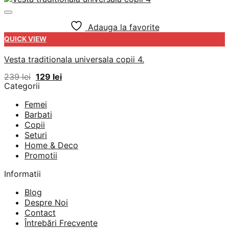
Adauga la favorite
QUICK VIEW
Vesta traditionala universala copii 4.
Prețul
Prețul
239
lei
129
lei
inițial
curent
Categorii
a
este:
fost:
129 lei.
Femei
239 lei.
Barbati
Copii
Seturi
Home & Deco
Promotii
Informatii
Blog
Despre Noi
Contact
Întrebări Frecvente