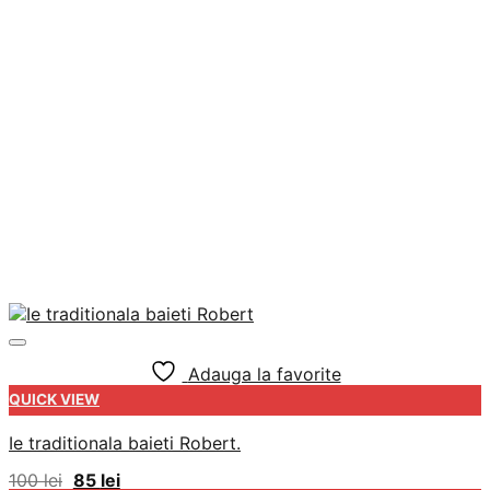
Adauga la favorite
QUICK VIEW
Ie traditionala baieti Robert.
Prețul
Prețul
100
lei
85
lei