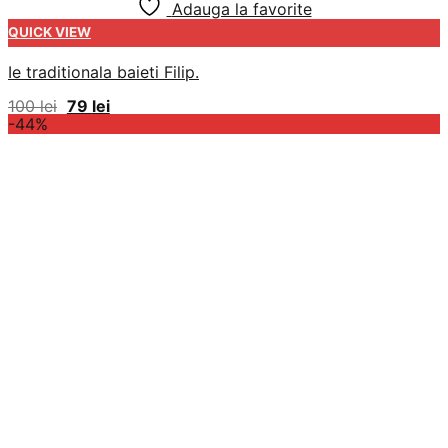
Adauga la favorite
QUICK VIEW
Ie traditionala baieti Filip.
Prețul
Prețul
100
lei
79
lei
inițial
curent
-44%
a
este:
fost:
79 lei.
100 lei.