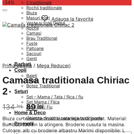
-34%
Ii traditionale
Rochii traditionale
Bluze
Masuri mari
Adauga la favorite
Veste si Fote Dama
Rochii
Camasi
Brau Traditional
Fuste
Paltoane
Sacouri
Genti
Barbati
Prima pagină
/
Mega Reduceri
Copii
Baieti
Camasa traditionala Chiriac
Fetite
Botez Traditional
2
Seturi
Set – Mama / Tata / fiica / fiu
Set Mama / Fiica
Prețul
Prețul
134
89
lei
lei
Set Tata / Fiu
inițial
curent
Home & Deco
Bluza cu tematica traditionala lejera la purtat. Material:
Obiecte din lut si ceramica traditionale
a
este:
Promotii
Bumbac 100 fin la atingere. Broderie cusuta la masina.
fost:
89 lei.
Culoare: alb cu broderie albastru Marimi disponibile: L
Caută