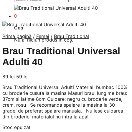
după:
0
Coș
Prima pagină
/
Femei
/
Brau Traditional
Nu ai niciun produs în coș.
Brau Traditional Universal
Adulti 40
Prețul
Prețul
89
lei
59
lei
inițial
curent
Brau Traditional Universal Adulti Material: bumbac 100%
a
este:
cu broderie cusuta la masina Masuri brau: lungime brau:
fost:
59 lei.
87cm si latime 8cm Culoare: negru cu broderie verde,
89 lei.
crem, rosu ! Se recomanda spalare la masina la 30
grade, de preferat spalare manuala. ! Nu iese culoarea
din broderie, materialul nu intra la apa!
Stoc epuizat