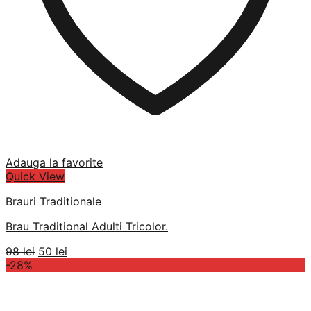
Adauga la favorite
Quick View
Brauri Traditionale
Brau Traditional Adulti Tricolor.
Prețul
Prețul
98
lei
50
lei
inițial
curent
-28%
a
este:
fost:
50 lei.
98 lei.