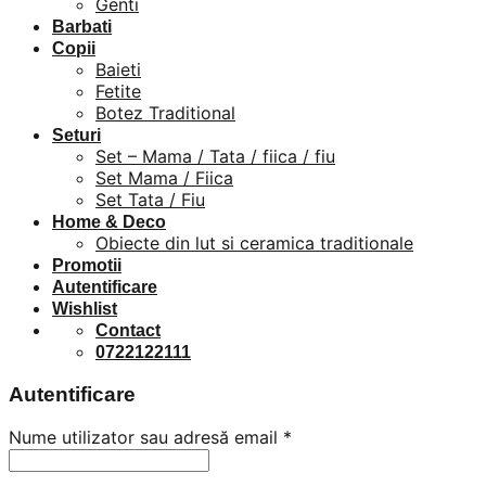
Genti
Barbati
Copii
Baieti
Fetite
Botez Traditional
Seturi
Set – Mama / Tata / fiica / fiu
Set Mama / Fiica
Set Tata / Fiu
Home & Deco
Obiecte din lut si ceramica traditionale
Promotii
Autentificare
Wishlist
Contact
0722122111
Autentificare
Nume utilizator sau adresă email
*