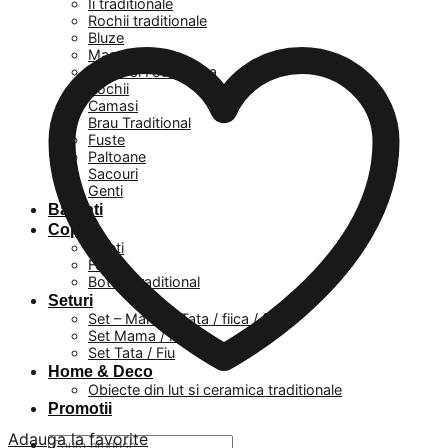
Ii traditionale
Rochii traditionale
Bluze
Masuri mari
Veste si Fote Dama
Rochii
Camasi
Brau Traditional
Fuste
Paltoane
Sacouri
Genti
Barbati
Copii
Baieti
Fetite
Botez Traditional
Seturi
Set – Mama / Tata / fiica / fiu
Set Mama / Fiica
Set Tata / Fiu
Home & Deco
Obiecte din lut si ceramica traditionale
Promotii
Adauga la favorite
Caută