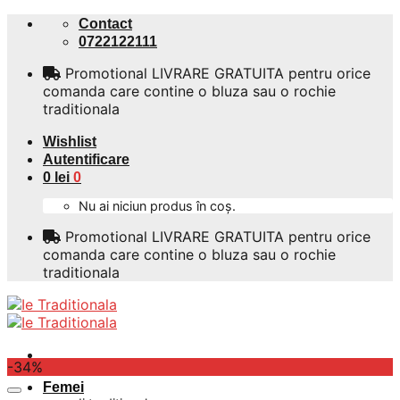
Skip
Contact
to
0722122111
content
Promotional LIVRARE GRATUITA pentru orice
comanda care contine o bluza sau o rochie
traditionala
Wishlist
Autentificare
0
lei
0
Nu ai niciun produs în coș.
Promotional LIVRARE GRATUITA pentru orice
comanda care contine o bluza sau o rochie
traditionala
-34%
Femei