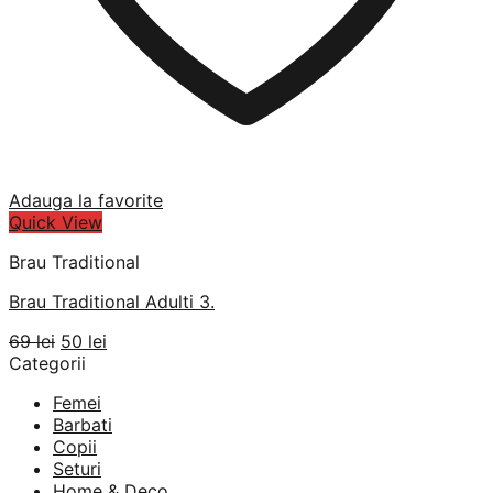
Adauga la favorite
Quick View
Brau Traditional
Brau Traditional Adulti 3.
Prețul
Prețul
69
lei
50
lei
inițial
curent
Categorii
a
este:
Femei
fost:
50 lei.
Barbati
69 lei.
Copii
Seturi
Home & Deco