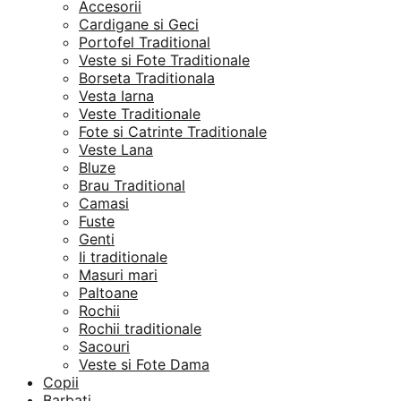
Accesorii
Cardigane si Geci
Portofel Traditional
Veste si Fote Traditionale
Borseta Traditionala
Vesta Iarna
Veste Traditionale
Fote si Catrinte Traditionale
Veste Lana
Bluze
Brau Traditional
Camasi
Fuste
Genti
Ii traditionale
Masuri mari
Paltoane
Rochii
Rochii traditionale
Sacouri
Veste si Fote Dama
Copii
Barbati