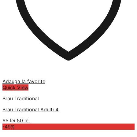
Adauga la favorite
Quick View
Brau Traditional
Brau Traditional Adulti 4.
Prețul
Prețul
65
lei
50
lei
inițial
curent
-49%
a
este: