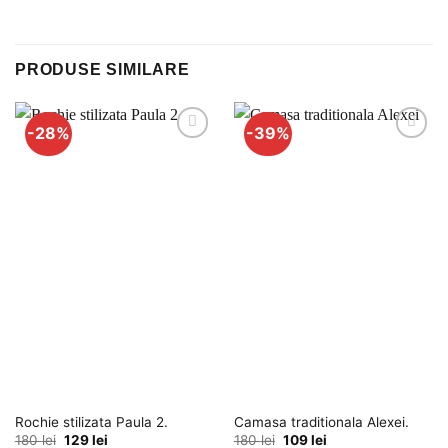
PRODUSE SIMILARE
-28%
-39%
Adauga
Adauga
la
la
favorite
favorite
Rochie stilizata Paula 2.
Camasa traditionala Alexei.
Prețul
Prețul
Prețul
Prețul
180
lei
129
lei
180
lei
109
lei