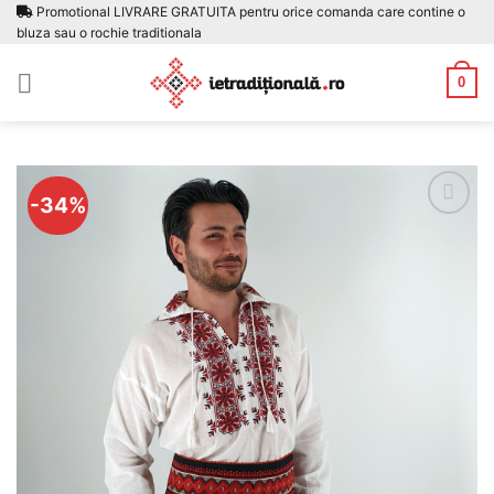
Skip
Promotional LIVRARE GRATUITA pentru orice comanda care contine o
bluza sau o rochie traditionala
to
content
0
-34%
Adauga
la
favorite