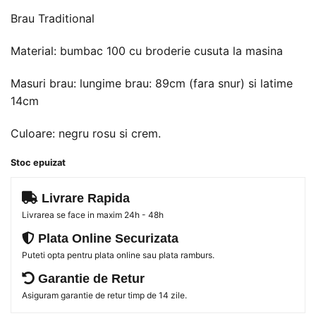
inițial
curent
Brau Traditional
a
este:
fost:
59 lei.
Material: bumbac 100 cu broderie cusuta la masina
89 lei.
Masuri brau: lungime brau: 89cm (fara snur) si latime
14cm
Culoare: negru rosu si crem.
Stoc epuizat
Livrare Rapida
Livrarea se face in maxim 24h - 48h
Plata Online Securizata
Puteti opta pentru plata online sau plata ramburs.
Garantie de Retur
Asiguram garantie de retur timp de 14 zile.