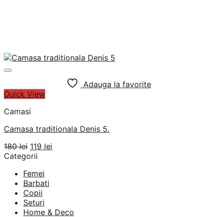
Adauga la favorite
Quick View
Camasi
Camasa traditionala Denis 5.
Prețul
Prețul
180
lei
119
lei
inițial
curent
Categorii
a
este:
Femei
fost:
119 lei.
Barbati
180 lei.
Copii
Seturi
Home & Deco