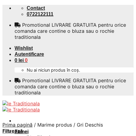
Skip
Contact
to
0722122111
content
Promotional LIVRARE GRATUITA pentru orice
comanda care contine o bluza sau o rochie
traditionala
Wishlist
Autentificare
0
lei
0
Nu ai niciun produs în coș.
Promotional LIVRARE GRATUITA pentru orice
comanda care contine o bluza sau o rochie
traditionala
Prima pagină
/
Marime produs
/
Gri Deschis
Filtrează
Femei