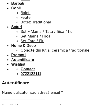
Barbati
Copii
Baieti
Fetite
Botez Traditional
Seturi
Set – Mama / Tata / fiica / fiu
Set Mama / Fiica
Set Tata / Fiu
Home & Deco
Obiecte din lut si ceramica traditionale
Promotii
Autentificare
Wishlist
Contact
0722122111
Autentificare
Nume utilizator sau adresă email
*