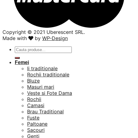
Copyright ©️ 2021 Uberescent SRL.
Made with
by
WP-Design
Caută
după:
Femei
Ii traditionale
Rochii traditionale
Bluze
Masuri mari
Veste si Fote Dama
Rochii
Camasi
Brau Traditional
Fuste
Paltoane
Sacouri
Genti