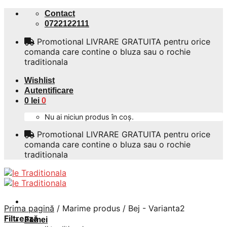
Skip
Contact
to
0722122111
content
Promotional LIVRARE GRATUITA pentru orice
comanda care contine o bluza sau o rochie
traditionala
Wishlist
Autentificare
0
lei
0
Nu ai niciun produs în coș.
Promotional LIVRARE GRATUITA pentru orice
comanda care contine o bluza sau o rochie
traditionala
Prima pagină
/
Marime produs
/
Bej - Varianta2
Filtrează
Femei