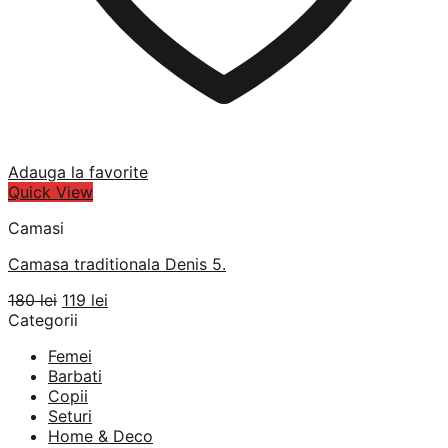
Adauga la favorite
Quick View
Camasi
Camasa traditionala Denis 5.
Prețul
Prețul
180
lei
119
lei
inițial
curent
Categorii
a
este:
Femei
fost:
119 lei.
Barbati
180 lei.
Copii
Seturi
Home & Deco