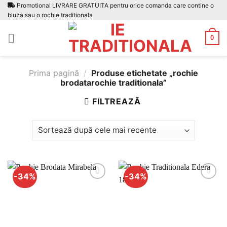
Skip
Promotional LIVRARE GRATUITA pentru orice comanda care contine o
bluza sau o rochie traditionala
to
content
0
Prima pagină
/
Produse etichetate „rochie
brodatarochie traditionala”
FILTREAZĂ
-34%
-34%
Adauga
Adauga
la
la
favorite
favorite