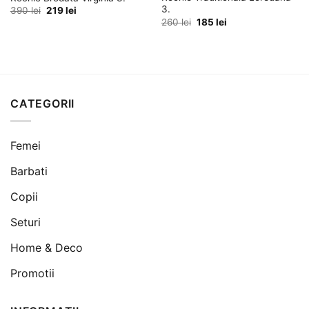
3.
Prețul
Prețul
390
lei
219
lei
inițial
curent
Prețul
Prețul
260
lei
185
lei
a
este:
inițial
curent
fost:
219 lei.
a
este:
390 lei.
fost:
185 lei.
260 lei.
CATEGORII
Femei
Barbati
Copii
Seturi
Home & Deco
Promotii