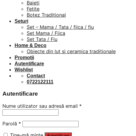
Baieti
Fetite
Botez Traditional
Seturi
Set – Mama / Tata / fiica / fiu
Set Mama / Fiica
Set Tata / Fiu
Home & Deco
Obiecte din lut si ceramica traditionale
Promotii
Autentificare
Wishlist
Contact
0722122111
Autentificare
Nume utilizator sau adresă email
*
Parolă
*
Ține-mă minte
Autentificare