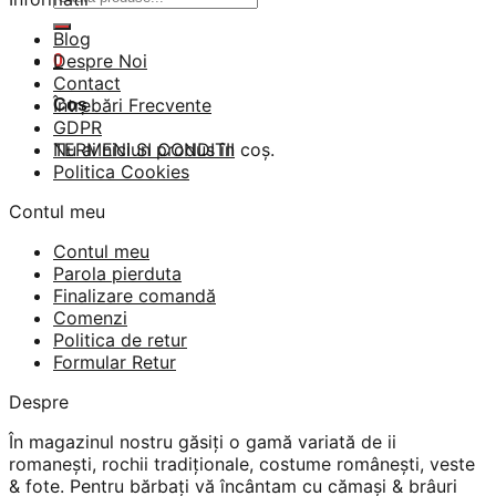
după:
Blog
Despre Noi
0
Contact
Întrebări Frecvente
Coș
GDPR
Nu ai niciun produs în coș.
TERMENI SI CONDITII
Politica Cookies
Contul meu
Contul meu
Parola pierduta
Finalizare comandă
Comenzi
Politica de retur
Formular Retur
Despre
În magazinul nostru găsiți o gamă variată de ii
romanești, rochii tradiționale, costume românești, veste
& fote. Pentru bărbați vă încântam cu cămași & brâuri