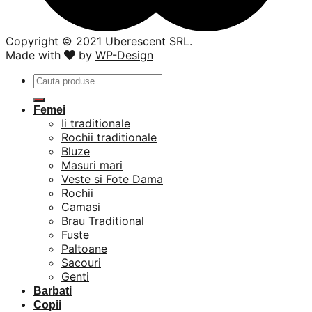
Copyright ©️ 2021 Uberescent SRL.
Made with
by
WP-Design
Caută
după:
Femei
Ii traditionale
Rochii traditionale
Bluze
Masuri mari
Veste si Fote Dama
Rochii
Camasi
Brau Traditional
Fuste
Paltoane
Sacouri
Genti
Barbati
Copii