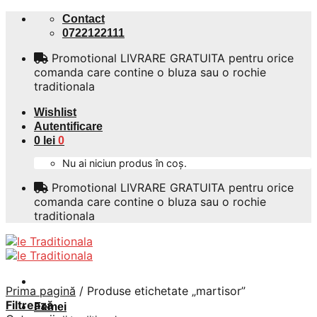
Skip
Contact
to
0722122111
content
Promotional LIVRARE GRATUITA pentru orice
comanda care contine o bluza sau o rochie
traditionala
Wishlist
Autentificare
0
lei
0
Nu ai niciun produs în coș.
Promotional LIVRARE GRATUITA pentru orice
comanda care contine o bluza sau o rochie
traditionala
Prima pagină
/
Produse etichetate „martisor”
Filtrează
Femei