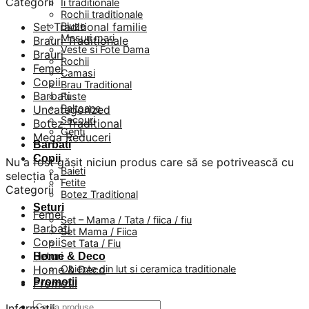
Categorii
Ii traditionale
Rochii traditionale
Set Traditional familie
Bluze
Masuri mari
Brauri Traditionale
Veste si Fote Dama
Brauri
Rochii
Femei
Camasi
Copii
Brau Traditional
Barbati
Fuste
Paltoane
Uncategorized
Sacouri
Botez Traditional
Genti
Mega Reduceri
Barbati
Copii
Nu a fost găsit niciun produs care să se potrivească cu
Baieti
selecția ta.
Fetite
Categorii
Botez Traditional
Seturi
Femei
Set – Mama / Tata / fiica / fiu
Barbati
Set Mama / Fiica
Copii
Set Tata / Fiu
Seturi
Home & Deco
Home & Deco
Obiecte din lut si ceramica traditionale
Promotii
Promotii
Caută
Informatii