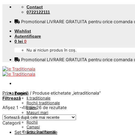
Skip
Contact
to
0722122111
content
Promotional LIVRARE GRATUITA pentru orice comanda care
Wishlist
Autentificare
0
lei
0
Nu ai niciun produs în coș.
Promotional LIVRARE GRATUITA pentru orice comanda care
Prima pagină
/
Produse etichetate „ietraditionala”
Femei
Ii traditionale
Filtrează
Rochii traditionale
Afișez 1 - 18 din 26 de rezultate
Bluze
Masuri mari
Veste si Fote Dama
Rochii
Categorii
Camasi
Brau Traditional
Set Traditional familie