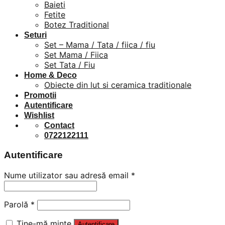
Baieti
Fetite
Botez Traditional
Seturi
Set – Mama / Tata / fiica / fiu
Set Mama / Fiica
Set Tata / Fiu
Home & Deco
Obiecte din lut si ceramica traditionale
Promotii
Autentificare
Wishlist
Contact
0722122111
Autentificare
Nume utilizator sau adresă email
*
Parolă
*
Ține-mă minte
Autentificare