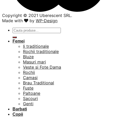
Copyright ©️ 2021 Uberescent SRL.
Made with
by
WP-Design
Caută
după:
Femei
Ii traditionale
Rochii traditionale
Bluze
Masuri mari
Veste si Fote Dama
Rochii
Camasi
Brau Traditional
Fuste
Paltoane
Sacouri
Genti
Barbati
Copii