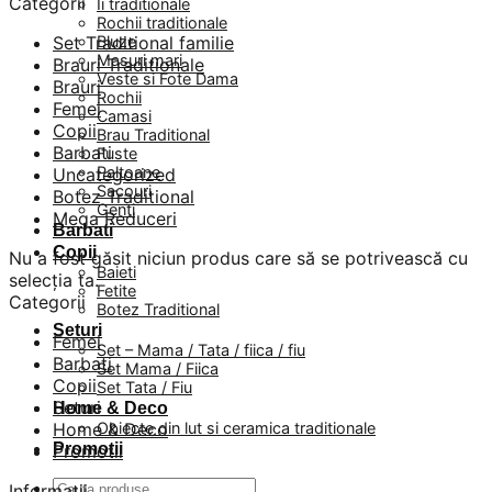
Categorii
Ii traditionale
Rochii traditionale
Set Traditional familie
Bluze
Masuri mari
Brauri Traditionale
Veste si Fote Dama
Brauri
Rochii
Femei
Camasi
Copii
Brau Traditional
Barbati
Fuste
Paltoane
Uncategorized
Sacouri
Botez Traditional
Genti
Mega Reduceri
Barbati
Copii
Nu a fost găsit niciun produs care să se potrivească cu
Baieti
selecția ta.
Fetite
Categorii
Botez Traditional
Seturi
Femei
Set – Mama / Tata / fiica / fiu
Barbati
Set Mama / Fiica
Copii
Set Tata / Fiu
Seturi
Home & Deco
Home & Deco
Obiecte din lut si ceramica traditionale
Promotii
Promotii
Caută
Informatii