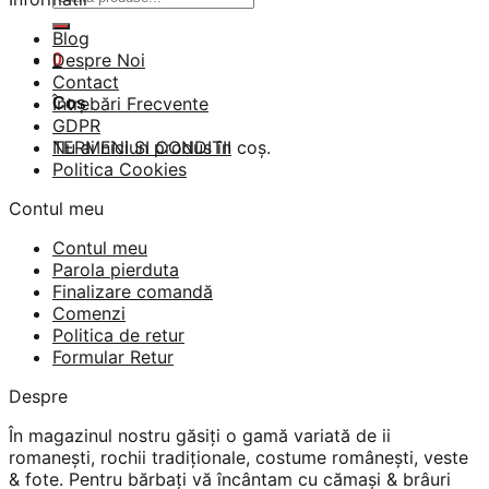
după:
Blog
Despre Noi
0
Contact
Întrebări Frecvente
Coș
GDPR
Nu ai niciun produs în coș.
TERMENI SI CONDITII
Politica Cookies
Contul meu
Contul meu
Parola pierduta
Finalizare comandă
Comenzi
Politica de retur
Formular Retur
Despre
În magazinul nostru găsiți o gamă variată de ii
romanești, rochii tradiționale, costume românești, veste
& fote. Pentru bărbați vă încântam cu cămași & brâuri