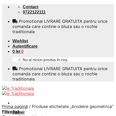
Skip
Contact
to
0722122111
content
Promotional LIVRARE GRATUITA pentru orice
comanda care contine o bluza sau o rochie
traditionala
Wishlist
Autentificare
0
lei
0
Nu ai niciun produs în coș.
Promotional LIVRARE GRATUITA pentru orice
comanda care contine o bluza sau o rochie
traditionala
Prima pagină
/
Produse etichetate „brodeire geometrica”
Filtrează
Femei