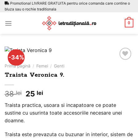
Skip
Promotional LIVRARE GRATUITA pentru orice comanda care contine o
bluza sau o rochie traditionala
to
content
0
-34%
Prima pagină
/
Femei
/
Genti
Traista Veronica 9.
Adauga
la
favorite
Prețul
Prețul
38
25
lei
lei
inițial
curent
Traista practica, usoara si incapatoare ce poate
a
este:
sustine cu usurinta toate accesoriile necesare unei
fost:
25 lei.
doamne.
38 lei.
Traista este prevazuta cu buzunar in interior, sistem de