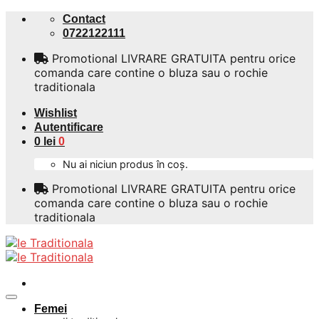
Skip
Contact
to
0722122111
content
Promotional LIVRARE GRATUITA pentru orice
comanda care contine o bluza sau o rochie
traditionala
Wishlist
Autentificare
0
lei
0
Nu ai niciun produs în coș.
Promotional LIVRARE GRATUITA pentru orice
comanda care contine o bluza sau o rochie
traditionala
Femei