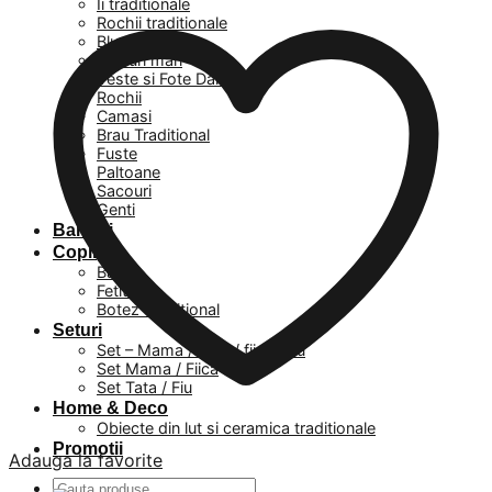
Ii traditionale
Rochii traditionale
Bluze
Masuri mari
Veste si Fote Dama
Rochii
Camasi
Brau Traditional
Fuste
Paltoane
Sacouri
Genti
Barbati
Copii
Baieti
Fetite
Botez Traditional
Seturi
Set – Mama / Tata / fiica / fiu
Set Mama / Fiica
Set Tata / Fiu
Home & Deco
Obiecte din lut si ceramica traditionale
Promotii
Adauga la favorite
Caută