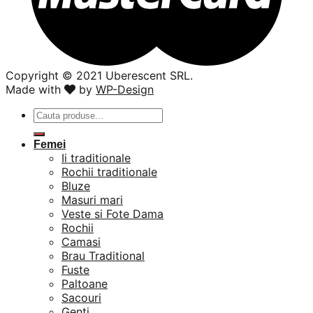
Copyright ©️ 2021 Uberescent SRL.
Made with
by
WP-Design
Caută
după:
Femei
Ii traditionale
Rochii traditionale
Bluze
Masuri mari
Veste si Fote Dama
Rochii
Camasi
Brau Traditional
Fuste
Paltoane
Sacouri
Genti