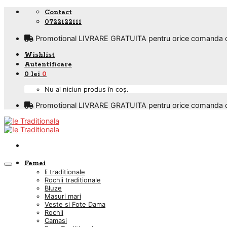
Skip
Contact
to
0722122111
content
Promotional LIVRARE GRATUITA pentru orice comanda care
Wishlist
Autentificare
0
lei
0
Nu ai niciun produs în coș.
Promotional LIVRARE GRATUITA pentru orice comanda care
Femei
Ii traditionale
Rochii traditionale
Bluze
Masuri mari
Veste si Fote Dama
Rochii
Camasi