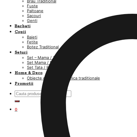
Brau Traditional
Fuste
Paltoane
Sacouri
Genti
Barbati
Copii
Baieti
Fetite
Botez Traditional
Seturi
Set – Mama / Tata / fiica / fiu
Set Mama / Fiica
Set Tata / Fiu
Home & Deco
Obiecte din lut si ceramica traditionale
Promotii
Caută
după:
0