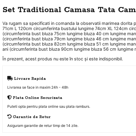
Set Traditional Camasa Tata Cam
Va rugam sa specificati in comanda la observatii marimea dorita 
71cm L 120cm circumferinta bustului lungime 74cm XL 124cm circu
(circumferinta bust bluza 75cm lungime bluza 40 cm lungime manec
(circumferinta bust bluza 79cm lungime bluza 46 cm lungime manec
(circumferinta bust bluza 82cm lungime bluza 51 cm lungime mane
ani (circumferinta bust bluza 90cm lungime bluza 56 cm lungime 
În prezent, acest produs nu este în stoc și este indisponibil.
Livrare Rapida
Livrarea se face in maxim 24h - 48h
Plata Online Securizata
Puteti opta pentru plata online sau plata ramburs.
Garantie de Retur
Asiguram garantie de retur timp de 14 zile.