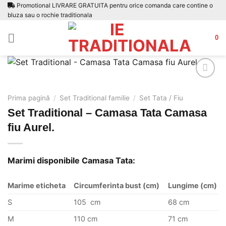
Skip
Promotional LIVRARE GRATUITA pentru orice comanda care contine o
bluza sau o rochie traditionala
to
content
0
Prima pagină
/
Set Traditional familie
/
Set Tata / Fiu
Set Traditional – Camasa Tata Camasa
Adauga
la
fiu Aurel.
favorite
Marimi disponibile Camasa Tata:
Marime eticheta
Circumferinta bust (cm)
Lungime (cm)
S
105 cm
68 cm
M
110 cm
71 cm