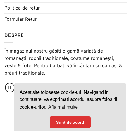
Politica de retur
Formular Retur
DESPRE
În magazinul nostru găsiți o gamă variată de ii
romanești, rochii tradiționale, costume românești,
veste & fote. Pentru bărbați vă încântam cu cămași &
brâuri tradiționale.
Acest site foloseste cookie-uri. Navigand in
continuare, va exprimati acordul asupra folosirii
cookie-urilor.
Afla mai multe
Plata securizată cu cardul
Sunt de acord
Copyright ©️ 2021 Uberescent SRL.
Made with
by
WP-Design