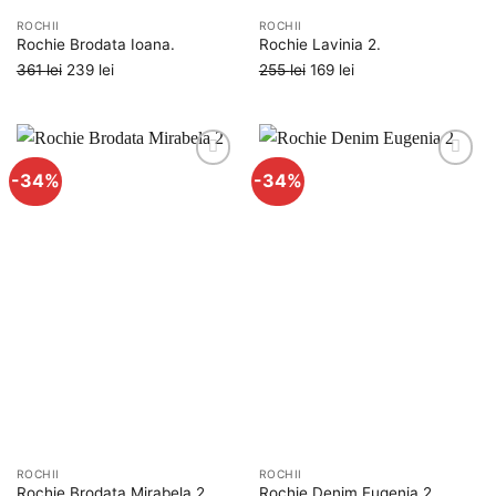
ROCHII
ROCHII
Rochie Brodata Ioana.
Rochie Lavinia 2.
Prețul
Prețul
Prețul
Prețul
361
lei
239
lei
255
lei
169
lei
inițial
curent
inițial
curent
a
este:
a
este:
fost:
239 lei.
fost:
169 lei.
361 lei.
255 lei.
-34%
-34%
Adauga
Adauga
la
la
favorite
favorite
ROCHII
ROCHII
Rochie Brodata Mirabela 2.
Rochie Denim Eugenia 2.