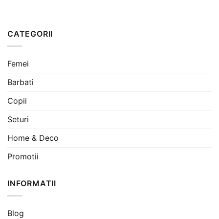
a
este:
a
este:
fost:
239 lei.
fost:
269 lei.
361 lei.
406 lei.
CATEGORII
Femei
Barbati
Copii
Seturi
Home & Deco
Promotii
INFORMATII
Blog