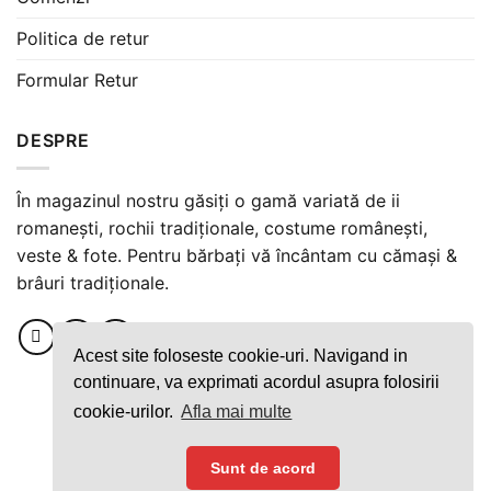
Politica de retur
Formular Retur
DESPRE
În magazinul nostru găsiți o gamă variată de ii
romanești, rochii tradiționale, costume românești,
veste & fote. Pentru bărbați vă încântam cu cămași &
brâuri tradiționale.
Acest site foloseste cookie-uri. Navigand in
continuare, va exprimati acordul asupra folosirii
cookie-urilor.
Afla mai multe
Plata securizată cu cardul
Sunt de acord
Copyright ©️ 2021 Uberescent SRL.