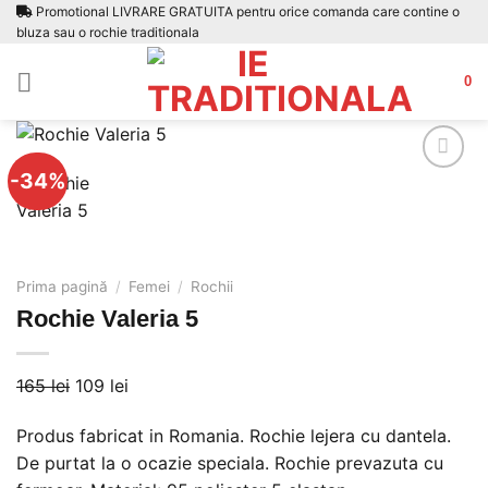
Skip
Promotional LIVRARE GRATUITA pentru orice comanda care contine o
bluza sau o rochie traditionala
to
content
0
-34%
Adauga
la
Prima pagină
/
Femei
/
Rochii
favorite
Rochie Valeria 5
Prețul
Prețul
165
lei
109
lei
inițial
curent
Produs fabricat in Romania. Rochie lejera cu dantela.
a
este:
De purtat la o ocazie speciala. Rochie prevazuta cu
fost:
109 lei.