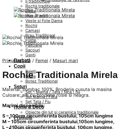
Ii traditionale
Rochii traditionale
Bluze
Masuri mari
Veste si Fote Dama
Rochii
Camasi
Brau Traditional
Fuste
Paltoane
Sacouri
Genti
Prima pagină
/
Femei
/
Masuri mari
Barbati
Copii
Baieti
Rochie Traditionala Mirela
Fetite
Botez Traditional
Seturi
Material: bumbac 100%. Broderie cusuta la masina
Set – Mama / Tata / fiica / fiu
Culoare: alb cu broderie rosie si neagra.
Set Mama / Fiica
Set Tata / Fiu
Marimi disponibile:
Home & Deco
Obiecte din lut si ceramica traditionale
S – 100cm circumferinta bustului, 105cm lungime
Promotii
M – 105cm circumferinta bustului,105cm lungime,
L – 110cm circumferinta bustului, 106cm lungime,
Caută