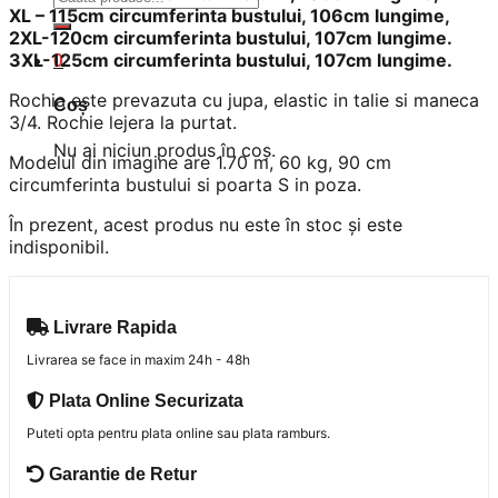
XL – 115cm circumferinta bustului, 106cm lungime,
după:
2XL-120cm circumferinta bustului, 107cm lungime.
3XL-125cm circumferinta bustului, 107cm lungime.
0
Rochia este prevazuta cu jupa, elastic in talie si maneca
Coș
3/4. Rochie lejera la purtat.
Nu ai niciun produs în coș.
Modelul din imagine are 1.70 m, 60 kg, 90 cm
circumferinta bustului si poarta S in poza.
În prezent, acest produs nu este în stoc și este
indisponibil.
Livrare Rapida
Livrarea se face in maxim 24h - 48h
Plata Online Securizata
Puteti opta pentru plata online sau plata ramburs.
Garantie de Retur