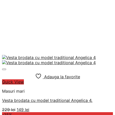
Adauga la favorite
Quick View
Masuri mari
Vesta brodata cu model traditional Angelica 4.
Prețul
Prețul
229
lei
149
lei
inițial
curent
-35%