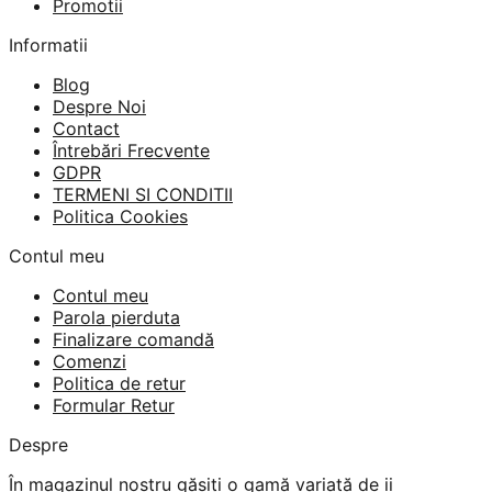
Promotii
Informatii
Blog
Despre Noi
Contact
Întrebări Frecvente
GDPR
TERMENI SI CONDITII
Politica Cookies
Contul meu
Contul meu
Parola pierduta
Finalizare comandă
Comenzi
Politica de retur
Formular Retur
Despre
În magazinul nostru găsiți o gamă variată de ii