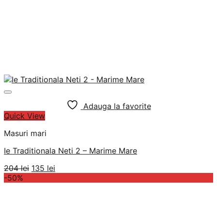
Adauga la favorite
Quick View
Masuri mari
Ie Traditionala Neti 2 – Marime Mare
Prețul
Prețul
204
lei
135
lei
inițial
curent
-50%
a
este:
fost:
135 lei.
204 lei.