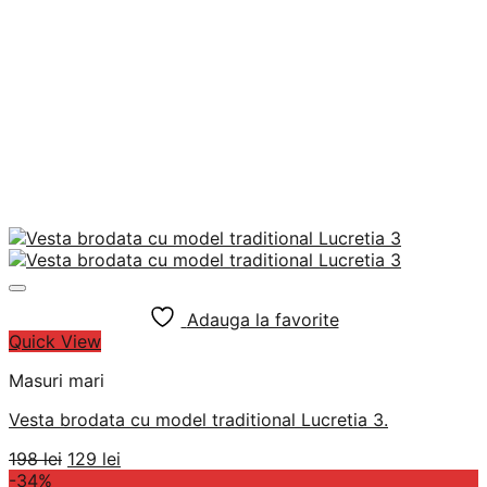
Adauga la favorite
Quick View
Masuri mari
Vesta brodata cu model traditional Lucretia 3.
Prețul
Prețul
198
lei
129
lei
inițial
curent
-34%