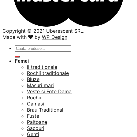
Copyright ©️ 2021 Uberescent SRL.
Made with
by
WP-Design
Caută
după:
Femei
Ii traditionale
Rochii traditionale
Bluze
Masuri mari
Veste si Fote Dama
Rochii
Camasi
Brau Traditional
Fuste
Paltoane
Sacouri
Genti