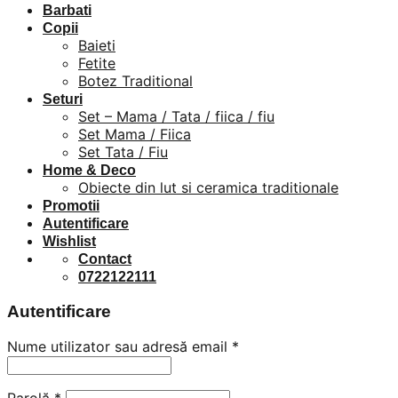
Barbati
Copii
Baieti
Fetite
Botez Traditional
Seturi
Set – Mama / Tata / fiica / fiu
Set Mama / Fiica
Set Tata / Fiu
Home & Deco
Obiecte din lut si ceramica traditionale
Promotii
Autentificare
Wishlist
Contact
0722122111
Autentificare
Nume utilizator sau adresă email
*