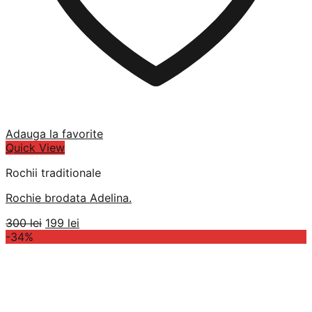
Adauga la favorite
Quick View
Rochii traditionale
Rochie brodata Adelina.
Prețul
Prețul
300
lei
199
lei
inițial
curent
-34%
a
este:
fost:
199 lei.
300 lei.