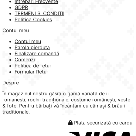
Întrebări Frecvente
GDPR
TERMENI SI CONDITII
Politica Cookies
Contul meu
Contul meu
Parola pierduta
Finalizare comandă
Comenzi
Politica de retur
Formular Retur
Despre
În magazinul nostru găsiți o gamă variată de ii
romanești, rochii tradiționale, costume românești, veste
& fote. Pentru bărbați vă încântam cu cămași & brâuri
tradiționale.
Plata securizată cu cardul