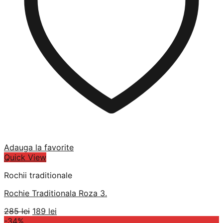
Adauga la favorite
Quick View
Rochii traditionale
Rochie Traditionala Roza 3.
Prețul
Prețul
285
lei
189
lei
inițial
curent
-34%