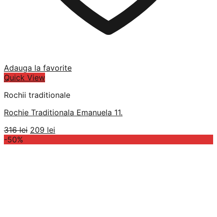
Adauga la favorite
Quick View
Rochii traditionale
Rochie Traditionala Emanuela 11.
Prețul
Prețul
316
lei
209
lei
inițial
curent
-50%
a
este:
fost:
209 lei.
316 lei.