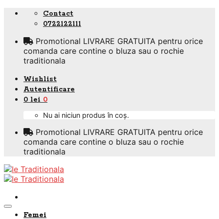
Skip
Contact
to
0722122111
content
Promotional LIVRARE GRATUITA pentru orice
comanda care contine o bluza sau o rochie
traditionala
Wishlist
Autentificare
0
lei
0
Nu ai niciun produs în coș.
Promotional LIVRARE GRATUITA pentru orice
comanda care contine o bluza sau o rochie
traditionala
Femei