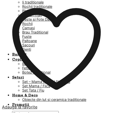
Ii traditionale
Rochii traditionale
Bluze
Masuri mari
Veste si Fote Dama
Rochii
Camasi
Brau Traditional
Fuste
Paltoane
Sacouri
Genti
Barbati
Copii
Baieti
Fetite
Botez Traditional
Seturi
Set – Mama / Tata / fiica / fiu
Set Mama / Fiica
Set Tata / Fiu
Home & Deco
Obiecte din lut si ceramica traditionale
Promotii
Adauga la favorite