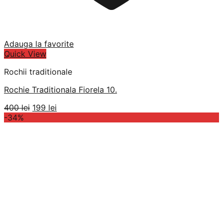
Adauga la favorite
Quick View
Rochii traditionale
Rochie Traditionala Fiorela 10.
Prețul
Prețul
400
lei
199
lei
inițial
curent
-34%
a
este:
fost:
199 lei.
400 lei.