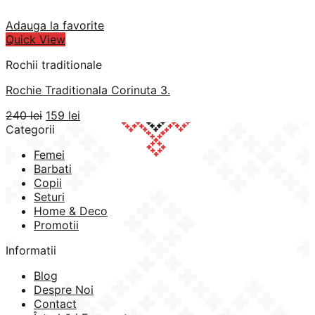
Adauga la favorite
Quick View
Rochii traditionale
Rochie Traditionala Corinuta 3.
Prețul
Prețul
240
lei
159
lei
inițial
curent
Categorii
a
este:
Femei
fost:
159 lei.
Barbati
240 lei.
Copii
Seturi
Home & Deco
Promotii
Informatii
Blog
Despre Noi
Contact