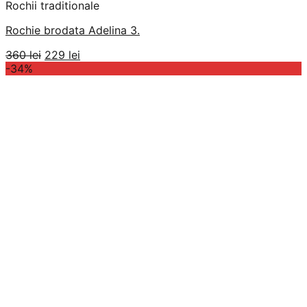
Rochii traditionale
Rochie brodata Adelina 3.
Prețul
Prețul
360
lei
229
lei
inițial
curent
-34%
a
este:
fost:
229 lei.
360 lei.