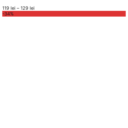
Interval
119
lei
–
129
lei
de
-34%
prețuri:
119 lei
până
la
129 lei