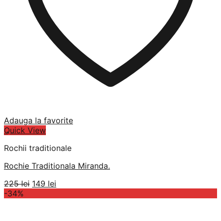
Adauga la favorite
Quick View
Rochii traditionale
Rochie Traditionala Miranda.
Prețul
Prețul
225
lei
149
lei
inițial
curent
-34%
a
este:
fost:
149 lei.