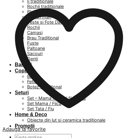
Ii traditionale
Rochii traditionale
Bluze
Masuri mari
Veste si Fote Dama
Rochii
Camasi
Brau Traditional
Fuste
Paltoane
Sacouri
Genti
Barbati
Copii
Baieti
Fetite
Botez Traditional
Seturi
Set – Mama / Tata / fiica / fiu
Set Mama / Fiica
Set Tata / Fiu
Home & Deco
Obiecte din lut si ceramica traditionale
Promotii
Adauga la favorite
Caută