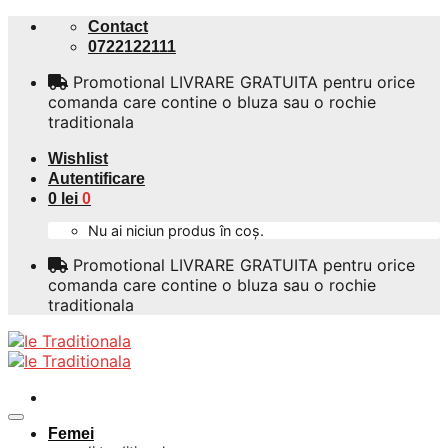
Skip
Contact
to
0722122111
content
Promotional LIVRARE GRATUITA pentru orice
comanda care contine o bluza sau o rochie
traditionala
Wishlist
Autentificare
0
lei
0
Nu ai niciun produs în coș.
Promotional LIVRARE GRATUITA pentru orice
comanda care contine o bluza sau o rochie
traditionala
Femei