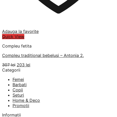
Adauga la favorite
Quick View
Compleu fetita
Compleu traditional bebelusi – Antonia 2.
Prețul
Prețul
307
lei
203
lei
inițial
curent
Categorii
a
este:
Femei
fost:
203 lei.
Barbati
307 lei.
Copii
Seturi
Home & Deco
Promotii
Informatii