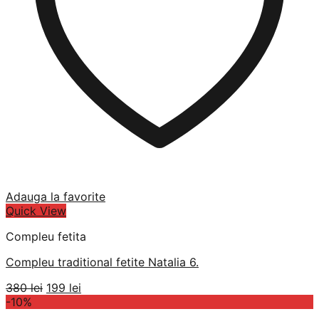
Adauga la favorite
Quick View
Compleu fetita
Compleu traditional fetite Natalia 6.
Prețul
Prețul
380
lei
199
lei
inițial
curent
-10%
a
este: