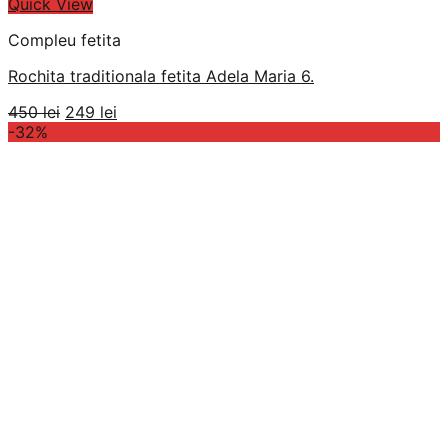
Quick View
Compleu fetita
Rochita traditionala fetita Adela Maria 6.
Prețul
Prețul
450
lei
249
lei
inițial
curent
-32%
a
este:
fost:
249 lei.
450 lei.