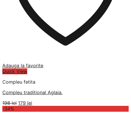
Adauga la favorite
Quick View
Compleu fetita
Compleu traditional Aglaia.
Prețul
Prețul
198
lei
179
lei
inițial
curent
-34%
a
este:
fost:
179 lei.
198 lei.