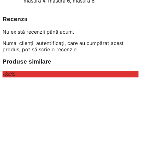
masura 4
,
masura 6
,
masura 8
Recenzii
Nu există recenzii până acum.
Numai clienții autentificați, care au cumpărat acest
produs, pot să scrie o recenzie.
Produse similare
-34%