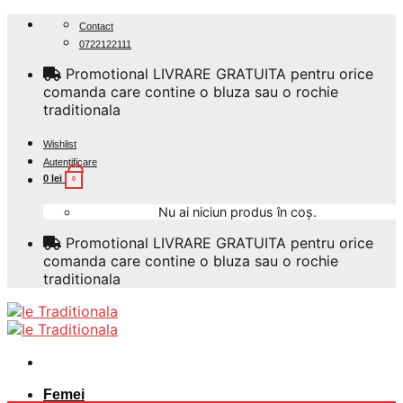
Skip
Contact
to
0722122111
content
Promotional LIVRARE GRATUITA pentru orice
comanda care contine o bluza sau o rochie
traditionala
Wishlist
Autentificare
0
lei
0
Nu ai niciun produs în coș.
Promotional LIVRARE GRATUITA pentru orice
comanda care contine o bluza sau o rochie
traditionala
Femei