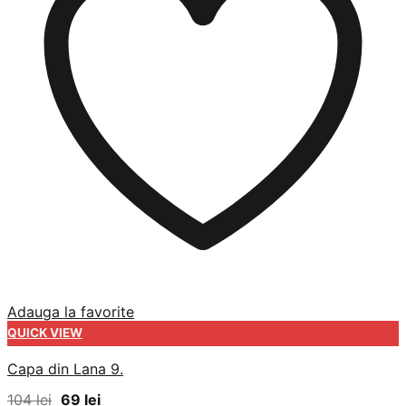
Adauga la favorite
QUICK VIEW
Capa din Lana 9.
Prețul
Prețul
104
lei
69
lei