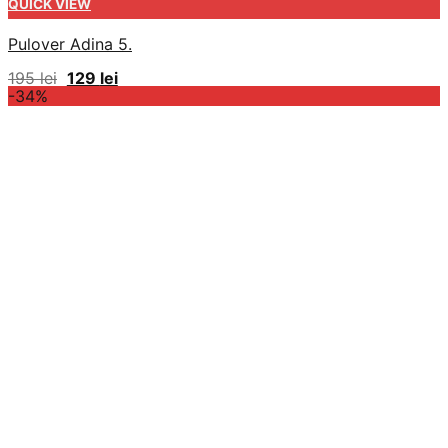
QUICK VIEW
Pulover Adina 5.
Prețul
Prețul
195
lei
129
lei
inițial
curent
-34%
a
este:
fost:
129 lei.
195 lei.