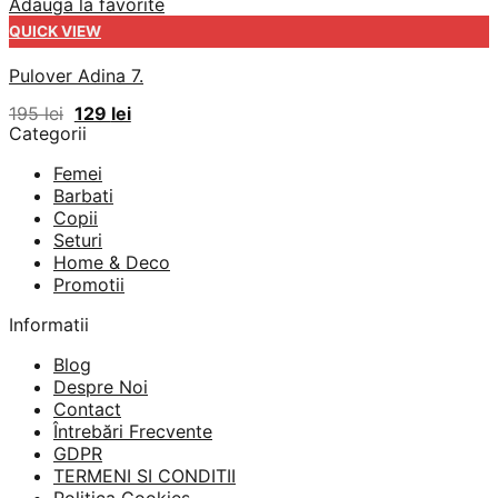
Adauga la favorite
QUICK VIEW
Pulover Adina 7.
Prețul
Prețul
195
lei
129
lei
inițial
curent
Categorii
a
este:
fost:
129 lei.
Femei
195 lei.
Barbati
Copii
Seturi
Home & Deco
Promotii
Informatii
Blog
Despre Noi
Contact
Întrebări Frecvente
GDPR
TERMENI SI CONDITII
Politica Cookies