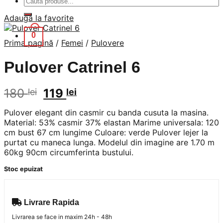
după:
Adauga la favorite
0
Prima pagină
/
Femei
/
Pulovere
Pulover Catrinel 6
Prețul
Prețul
180
119
lei
lei
inițial
curent
Pulover elegant din casmir cu banda cusuta la masina.
a
este:
Material: 53% casmir 37% elastan Marime universala: 120
fost:
119 lei.
cm bust 67 cm lungime Culoare: verde Pulover lejer la
180 lei.
purtat cu maneca lunga. Modelul din imagine are 1.70 m
60kg 90cm circumferinta bustului.
Stoc epuizat
Livrare Rapida
Livrarea se face in maxim 24h - 48h