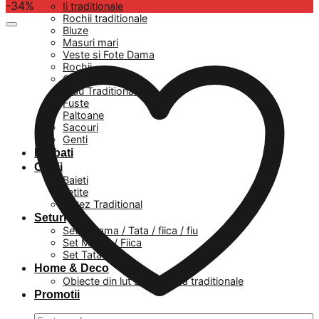
-34%
Ii traditionale
Rochii traditionale
Bluze
Masuri mari
Veste si Fote Dama
Rochii
Camasi
Brau Traditional
Fuste
Paltoane
Sacouri
Genti
Barbati
Copii
Baieti
Fetite
Botez Traditional
Seturi
Set – Mama / Tata / fiica / fiu
Set Mama / Fiica
Set Tata / Fiu
Home & Deco
Obiecte din lut si ceramica traditionale
Promotii
Caută